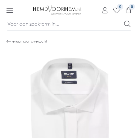
kipToContentLink
0
Terug naar overzicht