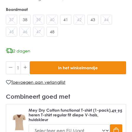
Boordmaat
37
38
39
40
41
42
43
44
45
46
47
48
2 dagen
In het winkelmandje
Toevoegen aan verlanglijst
Combineert goed met
Mey Dry Cotton functional T-shirt (1-pack),
49,95
heren T-shirt regular fit diepe V-hals,
huidskleur