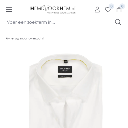
kipToContentLink
0
Terug naar overzicht