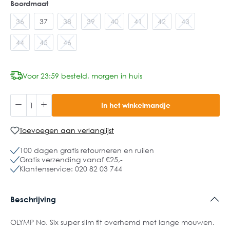
Boordmaat
36
37
38
39
40
41
42
43
44
45
46
Voor 23:59 besteld, morgen in huis
In het winkelmandje
Toevoegen aan verlanglijst
100 dagen gratis retourneren en ruilen
Gratis verzending vanaf €25,-
Klantenservice: 020 82 03 744
Beschrijving
OLYMP No. Six super slim fit overhemd met lange mouwen.