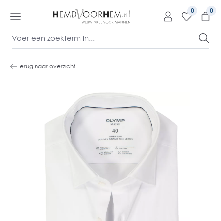
kipToContentLink
0
Terug naar overzicht