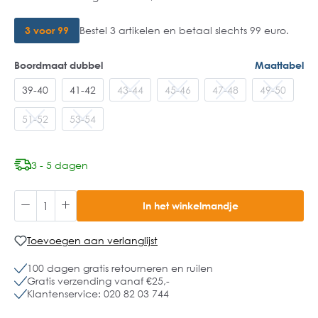
3 voor 99
Bestel 3 artikelen en betaal slechts 99 euro.
Boordmaat dubbel
Maattabel
39-40
41-42
43-44
45-46
47-48
49-50
51-52
53-54
3 - 5 dagen
In het winkelmandje
Toevoegen aan verlanglijst
100 dagen gratis retourneren en ruilen
Gratis verzending vanaf €25,-
Klantenservice: 020 82 03 744