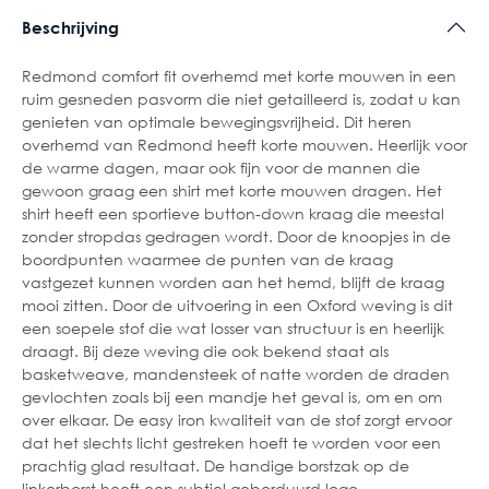
Beschrijving
Redmond comfort fit overhemd met korte mouwen in een
ruim gesneden pasvorm die niet getailleerd is, zodat u kan
genieten van optimale bewegingsvrijheid. Dit heren
overhemd van Redmond heeft korte mouwen. Heerlijk voor
de warme dagen, maar ook fijn voor de mannen die
gewoon graag een shirt met korte mouwen dragen. Het
shirt heeft een sportieve button-down kraag die meestal
zonder stropdas gedragen wordt. Door de knoopjes in de
boordpunten waarmee de punten van de kraag
vastgezet kunnen worden aan het hemd, blijft de kraag
mooi zitten. Door de uitvoering in een Oxford weving is dit
een soepele stof die wat losser van structuur is en heerlijk
draagt. Bij deze weving die ook bekend staat als
basketweave, mandensteek of natte worden de draden
gevlochten zoals bij een mandje het geval is, om en om
over elkaar. De easy iron kwaliteit van de stof zorgt ervoor
dat het slechts licht gestreken hoeft te worden voor een
prachtig glad resultaat. De handige borstzak op de
linkerborst heeft een subtiel geborduurd logo.