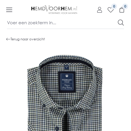
kipToContentLink
0
Terug naar overzicht