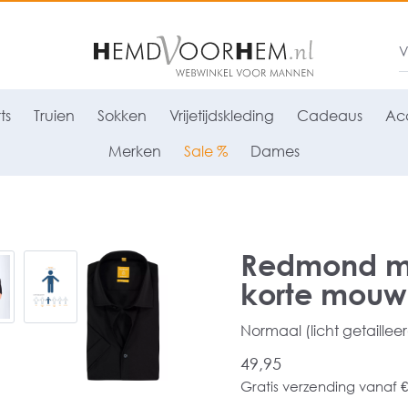
ts
Truien
Sokken
Vrijetijdskleding
Cadeaus
Acc
Merken
Sale %
Dames
Redmond mo
korte mouw,
Normaal (licht getaillee
49,95
Gratis verzending vanaf €