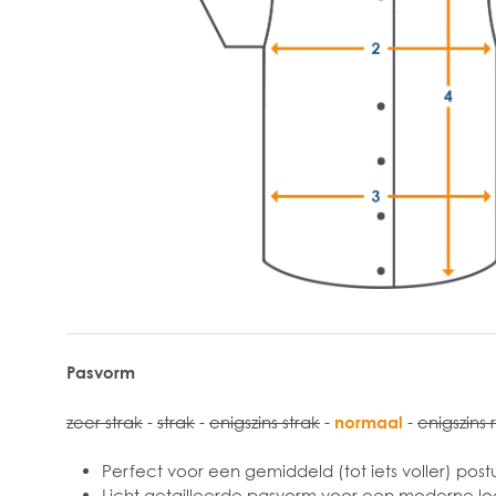
Pasvorm
zeer strak
-
strak
-
enigszins strak
-
normaal
-
enigszins 
Perfect voor een gemiddeld (tot iets voller) post
Licht getailleerde pasvorm voor een moderne lo