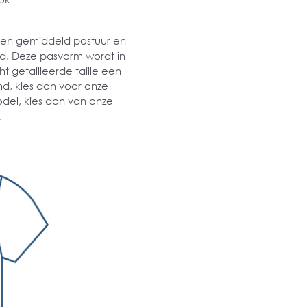
 een gemiddeld postuur en
md. Deze pasvorm wordt in
t getailleerde taille een
md, kies dan voor onze
odel, kies dan van onze
.