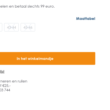
ikelen en betaal slechts 99 euro.
Maattabel
43-44
45-46
In het winkelmandje
jst
rneren en ruilen
 €25,-
03 744