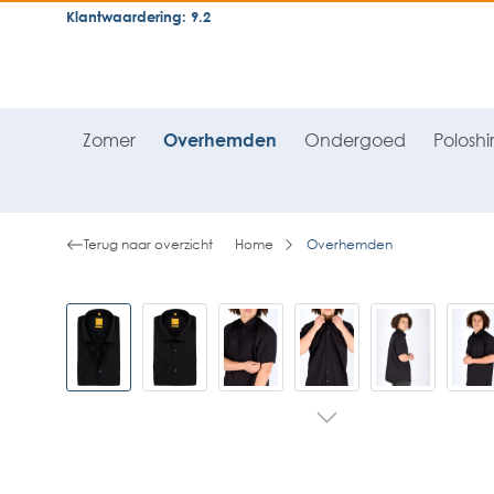
Klantwaardering: 9.2
neral.skipToSearch
general.skipToNavigation
Zomer
Overhemden
Ondergoed
Poloshir
Terug naar overzicht
Home
Overhemden