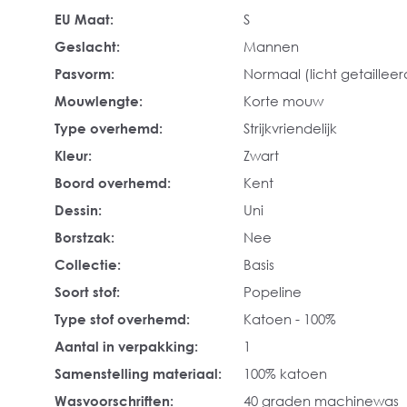
EU Maat:
S
Geslacht:
Mannen
Pasvorm:
Normaal (licht getailleer
Mouwlengte:
Korte mouw
Type overhemd:
Strijkvriendelijk
Kleur:
Zwart
Boord overhemd:
Kent
Dessin:
Uni
Borstzak:
Nee
Collectie:
Basis
Soort stof:
Popeline
Type stof overhemd:
Katoen - 100%
Aantal in verpakking:
1
Samenstelling materiaal:
100% katoen
Wasvoorschriften:
40 graden machinewas