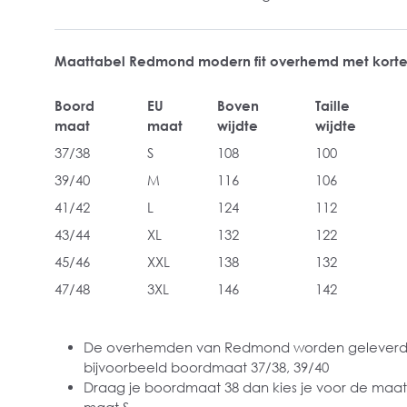
Maattabel Redmond modern fit overhemd met kort
Boord
EU
Boven
Taille
maat
maat
wijdte
wijdte
37/38
S
108
100
39/40
M
116
106
41/42
L
124
112
43/44
XL
132
122
45/46
XXL
138
132
47/48
3XL
146
142
De overhemden van Redmond worden geleverd
bijvoorbeeld boordmaat 37/38, 39/40
Draag je boordmaat 38 dan kies je voor de maat 3