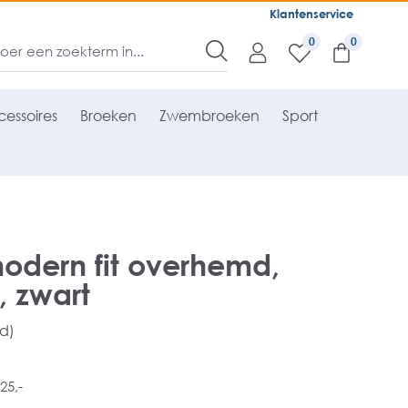
Klantenservice
0
essoires
Broeken
Zwembroeken
Sport
dern fit overhemd,
 zwart
rd)
25,-