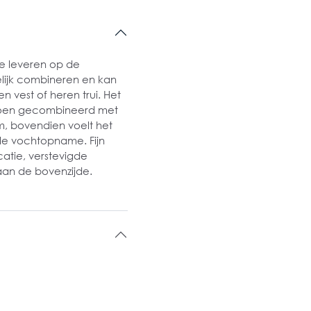
 te leveren op de
elijk combineren en kan
est of heren trui. Het
atoen gecombineerd met
, bovendien voelt het
ale vochtopname. Fijn
atie, verstevigde
aan de bovenzijde.