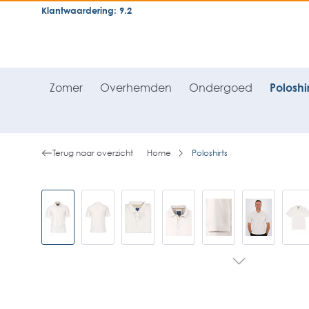
Klantwaardering: 9.2
neral.skipToSearch
general.skipToNavigation
Zomer
Overhemden
Ondergoed
Poloshir
Terug naar overzicht
Home
Poloshirts