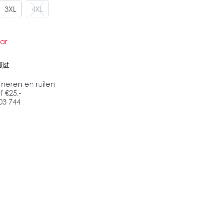
3XL
4XL
ar
jst
rneren en ruilen
 €25,-
03 744