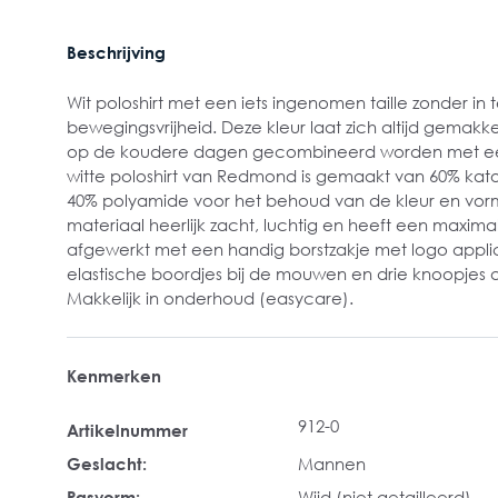
Beschrijving
Wit poloshirt met een iets ingenomen taille zonder in
bewegingsvrijheid. Deze kleur laat zich altijd gemakk
op de koudere dagen gecombineerd worden met een v
witte poloshirt van Redmond is gemaakt van 60% k
40% polyamide voor het behoud van de kleur en vorm
materiaal heerlijk zacht, luchtig en heeft een maxim
afgewerkt met een handig borstzakje met logo applic
elastische boordjes bij de mouwen en drie knoopjes 
Makkelijk in onderhoud (easycare).
Kenmerken
912-0
Artikelnummer
Geslacht:
Mannen
Pasvorm:
Wijd (niet getailleerd)