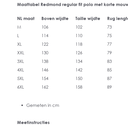
Maattabel Redmond regular fit polo met korte mou
NL maat
Boven wijdte
Taille wijdte
Rug lengt
M
106
102
73
L
114
110
75
XL
122
118
77
XXL
130
126
79
3XL
138
134
83
4XL
146
142
85
5XL
154
150
87
6XL
162
158
89
Gemeten in cm
Meetinstructies