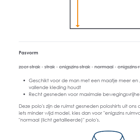
Pasvorm
zeer strak
-
strak
-
enigszins strak
-
normaal
-
enigszins 
Geschikt voor de man met een maatje meer en / 
vallende kleding houdt
Recht gesneden voor maximale bewegingsvrijhe
Deze polo's zijn de ruimst gesneden poloshirts uit ons 
iets minder wijd model, kies dan voor "enigszins ruimva
"normaal (licht getailleerde)" polo's.