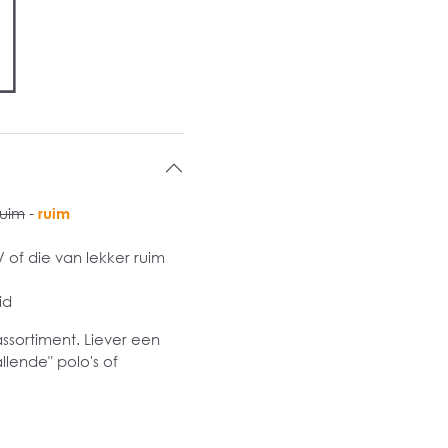
ruim
-
ruim
of die van lekker ruim
id
assortiment. Liever een
llende" polo's of