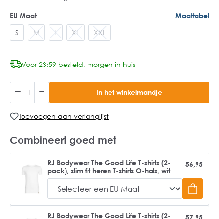
EU Maat
Maattabel
S
M
L
XL
XXL
Voor 23:59 besteld, morgen in huis
In het winkelmandje
Toevoegen aan verlanglijst
Combineert goed met
RJ Bodywear The Good Life T-shirts (2-
56,95
pack), slim fit heren T-shirts O-hals, wit
RJ Bodywear The Good Life T-shirts (2-
57,95