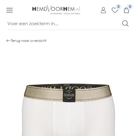
kipToContentLink
0
Terug naar overzicht