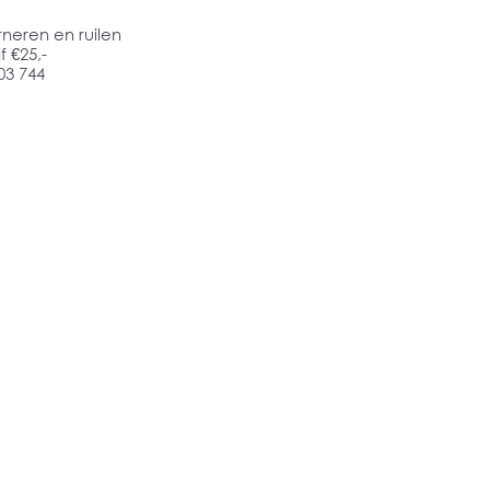
rneren en ruilen
 €25,-
03 744