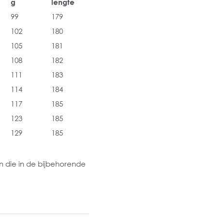
g
lengte
99
179
102
180
105
181
108
182
111
183
114
184
117
185
123
185
129
185
 die in de bijbehorende