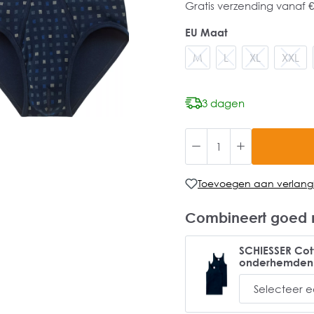
Gratis verzending vanaf €
EU Maat
M
L
XL
XXL
3 dagen
Toevoegen aan verlangli
Combineert goed 
SCHIESSER Cott
onderhemden 