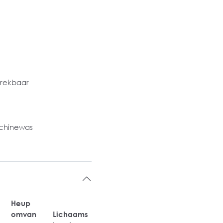
 rekbaar
chinewas
Heup
omvan
Lichaams