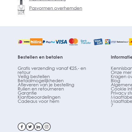
Pasvormen overhemden
Bestellen en betalen
Informati
Gratis verzending vanaf €25,- en
Kennisba
retour
Onze mer
Veilig bestellen
Kragen o
Betaalmogelijkheden
Blog
Afleveren van je bestelling
Algemene
Ruilen en retourneren
Cookie in
Garantie
Privacy s
Klantbeoordelingen
Maattabe
Cadeaus voor hem
Maattabe
7