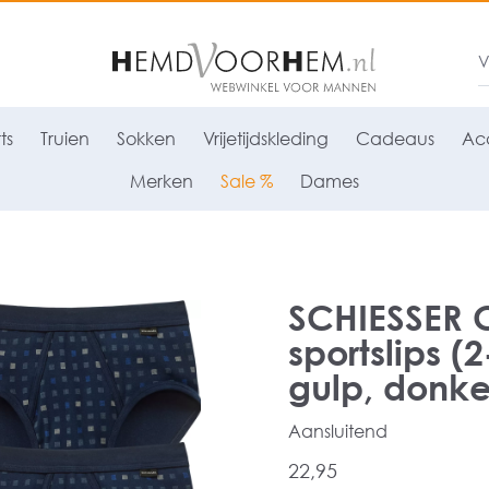
ts
Truien
Sokken
Vrijetijdskleding
Cadeaus
Acc
Merken
Sale %
Dames
SCHIESSER C
sportslips (
gulp, donk
Aansluitend
22,95