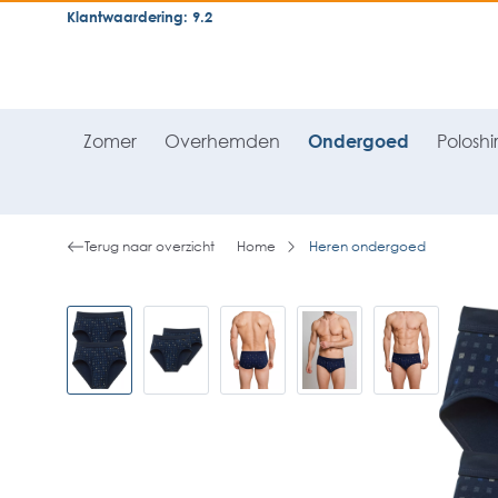
Klantwaardering: 9.2
neral.skipToSearch
general.skipToNavigation
Zomer
Overhemden
Ondergoed
Poloshir
Terug naar overzicht
Home
Heren ondergoed