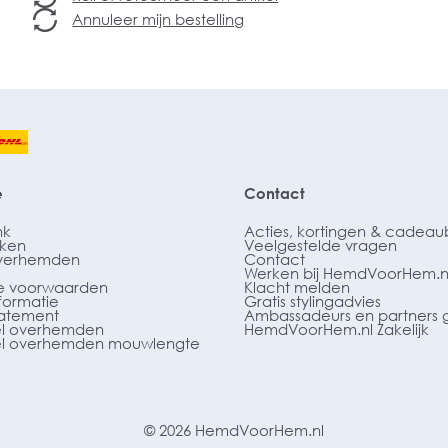
Annuleer mijn bestelling
e
Contact
nk
Acties, kortingen & cadea
ken
Veelgestelde vragen
verhemden
Contact
Werken bij HemdVoorHem.n
 voorwaarden
Klacht melden
formatie
Gratis stylingadvies
tatement
Ambassadeurs en partners 
l overhemden
HemdVoorHem.nl Zakelijk
l overhemden mouwlengte
© 2026 HemdVoorHem.nl