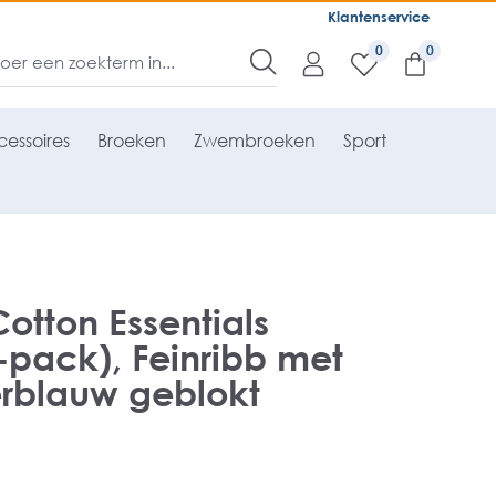
Klantenservice
0
essoires
Broeken
Zwembroeken
Sport
otton Essentials
2-pack), Feinribb met
erblauw geblokt