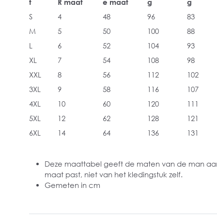
t
R maat
e maat
g
g
S
4
48
96
83
M
5
50
100
88
L
6
52
104
93
XL
7
54
108
98
XXL
8
56
112
102
3XL
9
58
116
107
4XL
10
60
120
111
5XL
12
62
128
121
6XL
14
64
136
131
Deze maattabel geeft de maten van de man aan
maat past, niet van het kledingstuk zelf.
Gemeten in cm