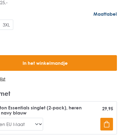
25,-
Maattabel
3XL
In het winkelmandje
jst
met
on Essentials singlet (2-pack), heren
29,95
navy blauw