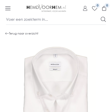
kipToContentLink
0
Terug naar overzicht