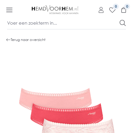
kipToContentLink
0
Terug naar overzicht