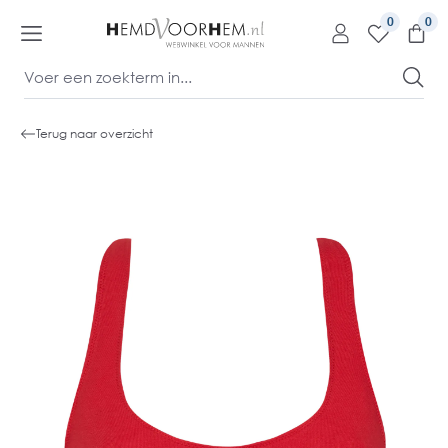
kipToContentLink
0
Terug naar overzicht