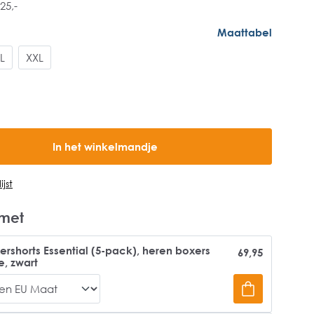
25,-
Maattabel
L
XXL
In het winkelmandje
jst
met
ershorts Essential (5-pack), heren boxers
69,95
e, zwart