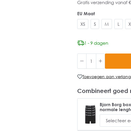
Gratis verzending vanaf €
EU Maat
XS
S
M
L
X
1 - 9 dagen
Toevoegen aan verlangli
Combineert goed 
Bjorn Borg box
normale lengt