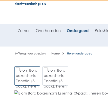
Klantwaardering: 9.2
neral.skipToSearch
general.skipToNavigation
Zomer
Overhemden
Ondergoed
Poloshir
Terug naar overzicht
Home
Heren ondergoed