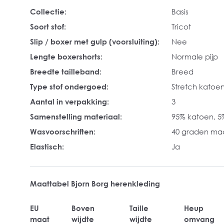
Collectie:
Basis
Soort stof:
Tricot
Slip / boxer met gulp (voorsluiting):
Nee
Lengte boxershorts:
Normale pijp
Breedte tailleband:
Breed
Type stof ondergoed:
Stretch katoe
Aantal in verpakking:
3
Samenstelling materiaal:
95% katoen, 5
Wasvoorschriften:
40 graden ma
Elastisch:
Ja
Maattabel Bjorn Borg herenkleding
EU
Boven
Taille
Heup
maat
wijdte
wijdte
omvang