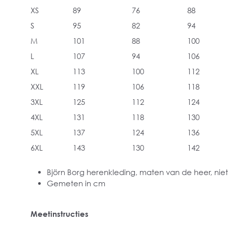
XS
89
76
88
S
95
82
94
M
101
88
100
L
107
94
106
XL
113
100
112
XXL
119
106
118
3XL
125
112
124
4XL
131
118
130
5XL
137
124
136
6XL
143
130
142
Björn Borg herenkleding, maten van de heer, niet
Gemeten in cm
Meetinstructies