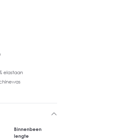
n
% elastaan
chinewas
Binnenbeen
lengte