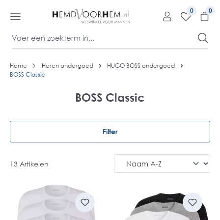
kipToContentLink
0
Home
Heren ondergoed
HUGO BOSS ondergoed
BOSS Classic
BOSS Classic
Filter
13 Artikelen