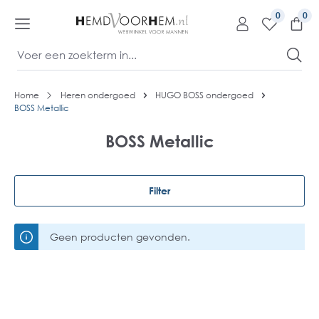
kipToContentLink
0
Home
Heren ondergoed
HUGO BOSS ondergoed
BOSS Metallic
BOSS Metallic
Filter
Geen producten gevonden.