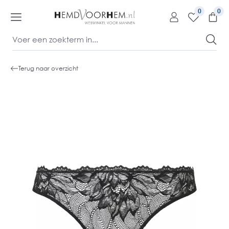
kipToContentLink
0
Terug naar overzicht