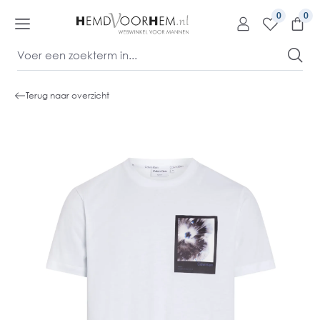
kipToContentLink
0
Terug naar overzicht