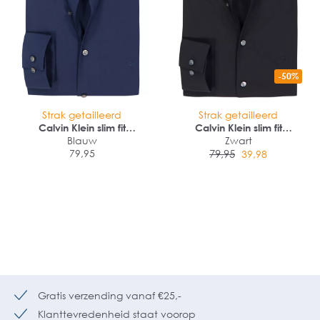
-50%
Strak getailleerd
Strak getailleerd
Calvin Klein slim fit
Calvin Klein slim fit
overhemd
Blauw
overhemd
Zwart
79,95
79,95
39,98
Gratis verzending vanaf €25,-
Klanttevredenheid staat voorop