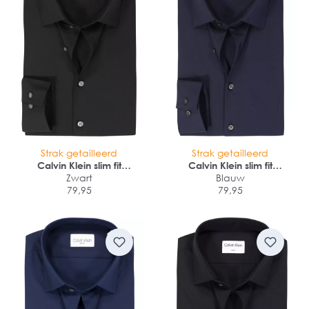
Strak getailleerd
Strak getailleerd
Calvin Klein slim fit
Calvin Klein slim fit
overhemd
Zwart
overhemd
Blauw
79,95
79,95