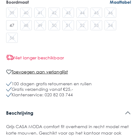
Boordmaat
Maattabel
39
40
41
42
43
44
45
46
47
48
49
50
51
52
53
54
56
Niet langer beschikbaar
Toevoegen aan verlanglijst
100 dagen gratis retourneren en ruilen
Gratis verzending vanaf €25,-
Klantenservice: 020 82 03 744
Beschrijving
Grijs CASA MODA comfort fit overhemd in recht model met
korte mouwen. Geschikt voor op het kantoor maar ook