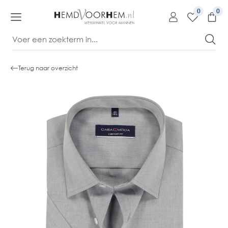
kipToContentLink
0
Terug naar overzicht