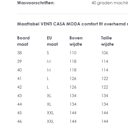
Wasvoorschriften:
40 graden mach
Maattabel VENTI CASA MODA comfort fit overhemd
Boord
EU
Boven
Taille
maat
maat
wijdte
wijdte
38
S
110
106
39
M
118
114
40
M
118
114
41
L
126
122
42
L
126
122
43
XL
134
134
44
XL
134
134
45
XXL
144
144
46
XXL
144
144