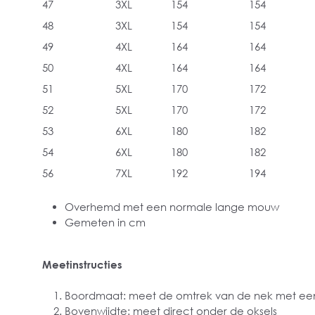
47
3XL
154
154
48
3XL
154
154
49
4XL
164
164
50
4XL
164
164
51
5XL
170
172
52
5XL
170
172
53
6XL
180
182
54
6XL
180
182
56
7XL
192
194
Overhemd met een normale lange mouw
Gemeten in cm
Meetinstructies
Boordmaat: meet de omtrek van de nek met een
Bovenwijdte: meet direct onder de oksels