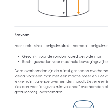
Pasvorm
zeer strak
-
strak
-
enigszins strak
-
normaal
-
enigszins 
Geschikt voor de rondom goed gevulde man
Recht gesneden voor maximale bewegingsvrijhe
Deze overhemden zijn de ruimst gesneden overhemden
Ideaal voor een man met een maatje meer en / of v
lekker ruim vallende overhemden houdt. Liever een i
kies dan voor "enigszins ruimvallende" overhemden of
getailleerde)" overhemden.