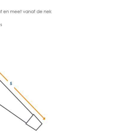
at en meet vanaf de nek
s