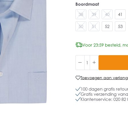
Boordmaat
38
39
40
41
50
51
52
53
Voor 23:59 besteld, mo
Toevoegen aan verlangli
100 dagen gratis retou
Gratis verzending vanaf
Klantenservice: 020 82 