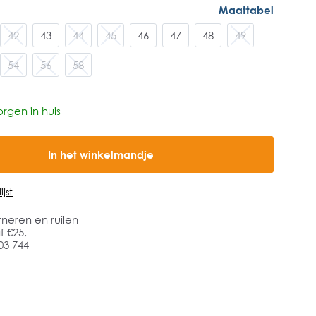
Maattabel
42
43
44
45
46
47
48
49
54
56
58
rgen in huis
In het winkelmandje
jst
rneren en ruilen
 €25,-
03 744