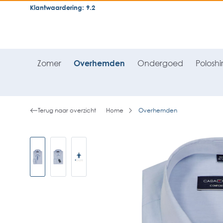
Klantwaardering: 9.2
neral.skipToSearch
general.skipToNavigation
Zomer
Overhemden
Ondergoed
Poloshir
Terug naar overzicht
Home
Overhemden