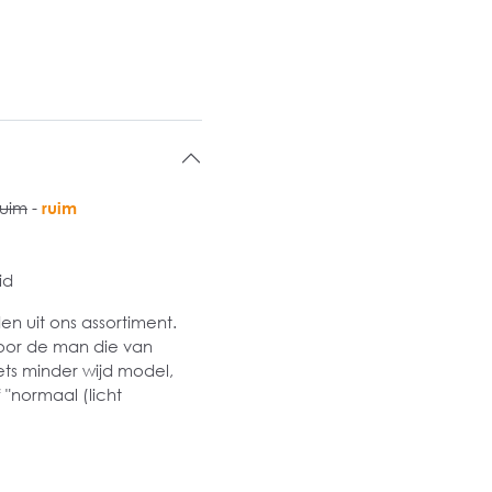
ruim
-
ruim
id
 uit ons assortiment.
oor de man die van
ets minder wijd model,
 "normaal (licht