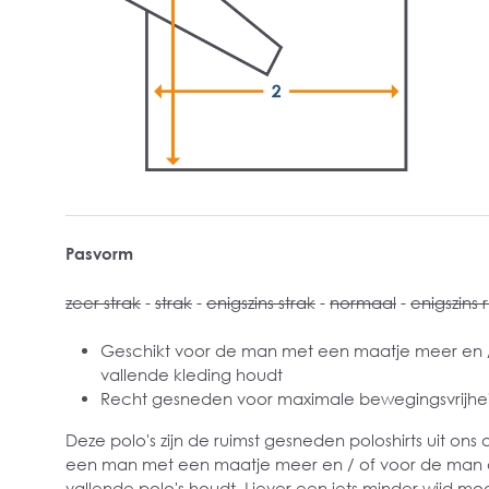
Pasvorm
zeer strak
-
strak
-
enigszins strak
-
normaal
-
enigszins 
Geschikt voor de man met een maatje meer en / 
vallende kleding houdt
Recht gesneden voor maximale bewegingsvrijhe
Deze polo's zijn de ruimst gesneden poloshirts uit ons 
een man met een maatje meer en / of voor de man d
vallende polo's houdt. Liever een iets minder wijd mo