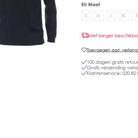
EU Maat
S
M
L
XL
X
Niet langer beschikba
Toevoegen aan verlangli
100 dagen gratis retou
Gratis verzending vanaf
Klantenservice: 020 82 