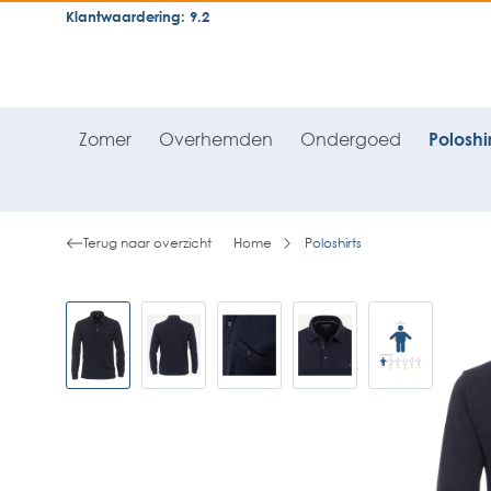
Klantwaardering: 9.2
neral.skipToSearch
general.skipToNavigation
Zomer
Overhemden
Ondergoed
Poloshir
Terug naar overzicht
Home
Poloshirts