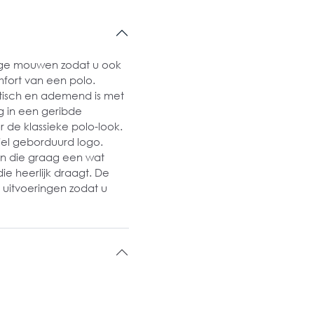
nge mouwen zodat u ook
fort van een polo.
stisch en ademend is met
g in een geribde
r de klassieke polo-look.
iel geborduurd logo.
en die graag een wat
e heerlijk draagt. De
en uitvoeringen zodat u