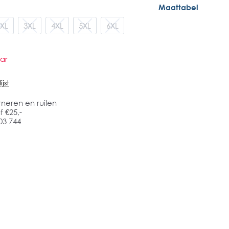
Maattabel
XL
3XL
4XL
5XL
6XL
ar
jst
rneren en ruilen
 €25,-
03 744