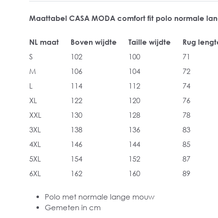
Maattabel CASA MODA comfort fit polo normale l
NL maat
Boven wijdte
Taille wijdte
Rug lengt
S
102
100
71
M
106
104
72
L
114
112
74
XL
122
120
76
XXL
130
128
78
3XL
138
136
83
4XL
146
144
85
5XL
154
152
87
6XL
162
160
89
Polo met normale lange mouw
Gemeten in cm