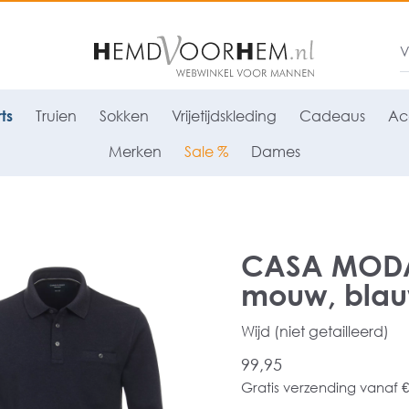
ts
Truien
Sokken
Vrijetijdskleding
Cadeaus
Ac
Merken
Sale %
Dames
CASA MODA 
mouw, bla
Wijd (niet getailleerd)
99,95
Gratis verzending vanaf €