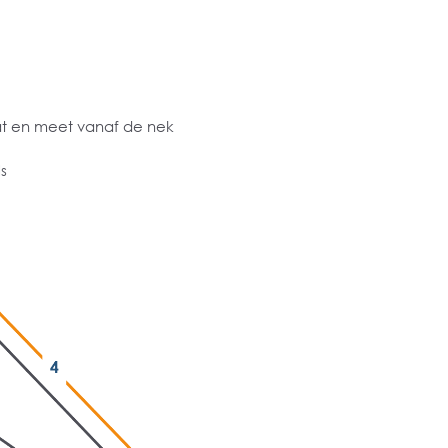
at en meet vanaf de nek
s