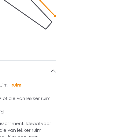
ruim
-
ruim
of die van lekker ruim
id
assortiment. Ideaal voor
ie van lekker ruim
del, kies dan voor