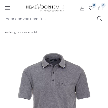
kipToContentLink
0
Terug naar overzicht