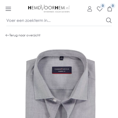
kipToContentLink
0
Terug naar overzicht