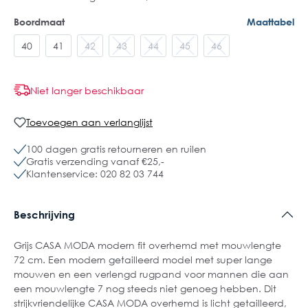
Boordmaat
Maattabel
40
41
42
43
44
45
46
Niet langer beschikbaar
Toevoegen aan verlanglijst
100 dagen gratis retourneren en ruilen
Gratis verzending vanaf €25,-
Klantenservice: 020 82 03 744
Beschrijving
Grijs CASA MODA modern fit overhemd met mouwlengte
72 cm. Een modern getailleerd model met super lange
mouwen en een verlengd rugpand voor mannen die aan
een mouwlengte 7 nog steeds niet genoeg hebben. Dit
strijkvriendelijke CASA MODA overhemd is licht getailleerd,