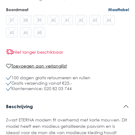
Boordmaat
Maattabel
37
38
39
40
41
42
43
44
45
46
48
Niet langer beschikbaar
Toevoegen aan verlanglijst
100 dagen gratis retourneren en ruilen
Gratis verzending vanaf €25,-
Klantenservice: 020 82 03 744
Beschrijving
Zwart ETERNA modern fit overhemd met korte mouwen. Dit
model heeft een modieus getailleerde pasvorm en is
ideaal voor de man die van modieuze kleding houdt