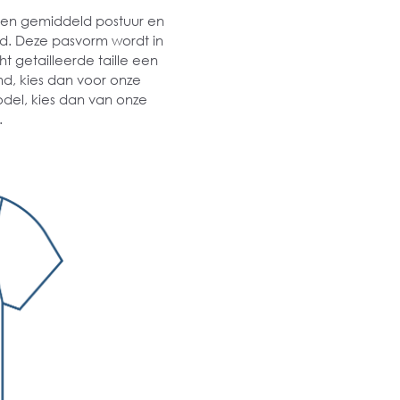
 een gemiddeld postuur en
md. Deze pasvorm wordt in
t getailleerde taille een
md, kies dan voor onze
odel, kies dan van onze
.