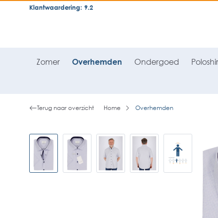
Klantwaardering: 9.2
neral.skipToSearch
general.skipToNavigation
Zomer
Overhemden
Ondergoed
Poloshir
Terug naar overzicht
Home
Overhemden