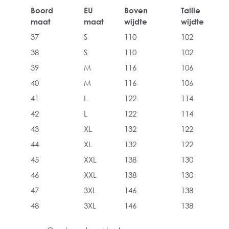
Boord
EU
Boven
Taille
maat
maat
wijdte
wijdte
37
S
110
102
38
S
110
102
39
M
116
106
40
M
116
106
41
L
122
114
42
L
122
114
43
XL
132
122
44
XL
132
122
45
XXL
138
130
46
XXL
138
130
47
3XL
146
138
48
3XL
146
138