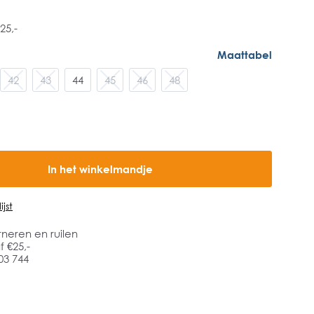
25,-
Maattabel
42
43
44
45
46
48
In het winkelmandje
jst
rneren en ruilen
 €25,-
03 744