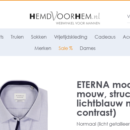
ts
Truien
Sokken
Vrijetijdskleding
Cadeaus
Acc
Merken
Sale %
Dames
ETERNA mode
mouw, struc
lichtblauw 
contrast)
Normaal (licht getaillee