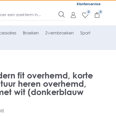
Klantenservice
0
essoires
Broeken
Zwembroeken
Sport
rn fit overhemd, korte
tuur heren overhemd,
met wit (donkerblauw
rd)