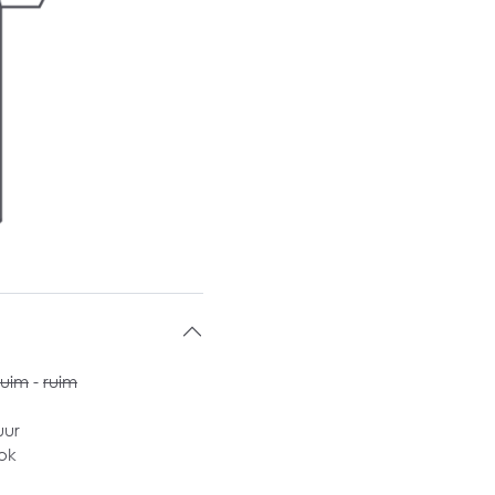
ruim
-
ruim
uur
ok