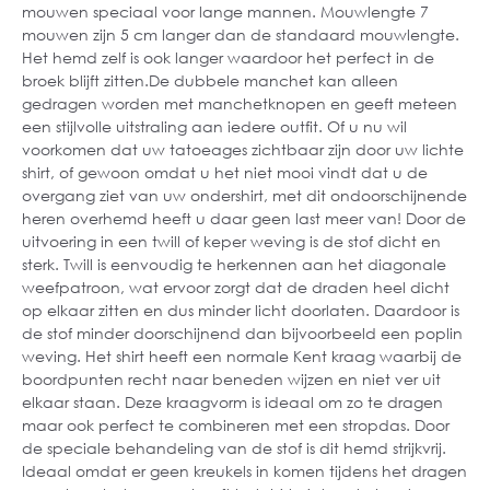
mouwen speciaal voor lange mannen. Mouwlengte 7
mouwen zijn 5 cm langer dan de standaard mouwlengte.
Het hemd zelf is ook langer waardoor het perfect in de
broek blijft zitten.De dubbele manchet kan alleen
gedragen worden met manchetknopen en geeft meteen
een stijlvolle uitstraling aan iedere outfit. Of u nu wil
voorkomen dat uw tatoeages zichtbaar zijn door uw lichte
shirt, of gewoon omdat u het niet mooi vindt dat u de
overgang ziet van uw ondershirt, met dit ondoorschijnende
heren overhemd heeft u daar geen last meer van! Door de
uitvoering in een twill of keper weving is de stof dicht en
sterk. Twill is eenvoudig te herkennen aan het diagonale
weefpatroon, wat ervoor zorgt dat de draden heel dicht
op elkaar zitten en dus minder licht doorlaten. Daardoor is
de stof minder doorschijnend dan bijvoorbeeld een poplin
weving. Het shirt heeft een normale Kent kraag waarbij de
boordpunten recht naar beneden wijzen en niet ver uit
elkaar staan. Deze kraagvorm is ideaal om zo te dragen
maar ook perfect te combineren met een stropdas. Door
de speciale behandeling van de stof is dit hemd strijkvrij.
Ideaal omdat er geen kreukels in komen tijdens het dragen