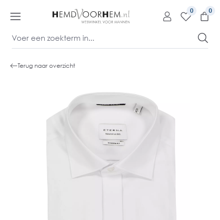
kipToContentLink
0
Terug naar overzicht