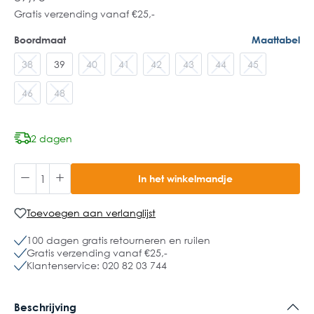
Gratis verzending vanaf €25,-
Boordmaat
Maattabel
38
39
40
41
42
43
44
45
46
48
2 dagen
In het winkelmandje
Toevoegen aan verlanglijst
100 dagen gratis retourneren en ruilen
Gratis verzending vanaf €25,-
Klantenservice: 020 82 03 744
Beschrijving