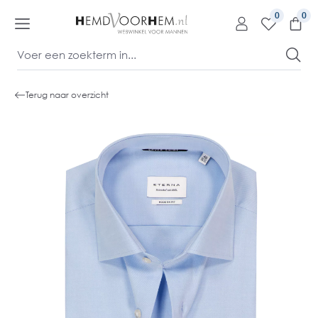
kipToContentLink
0
Terug naar overzicht