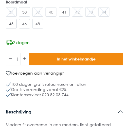
Boordmaat
37
38
39
40
41
42
43
44
45
46
48
2 dagen
In het winkelmandje
Toevoegen aan verlanglijst
100 dagen gratis retourneren en ruilen
Gratis verzending vanaf €25,-
Klantenservice: 020 82 03 744
Beschrijving
Modern fit overhemd in een modern, licht getailleerd