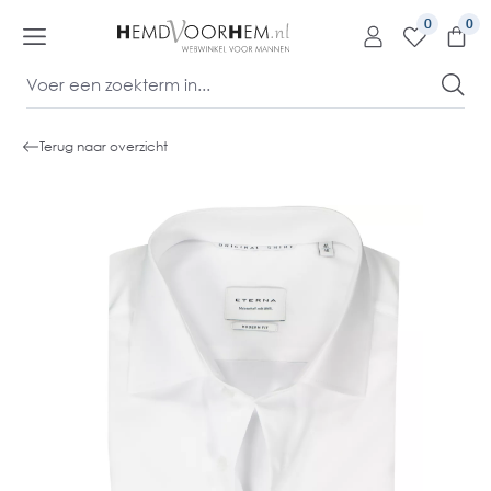
kipToContentLink
0
Terug naar overzicht