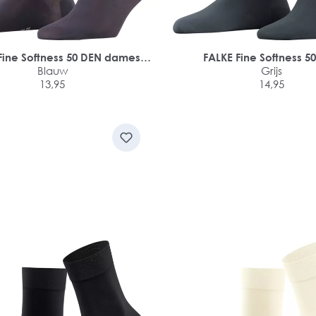
Fine Softness 50 DEN dames
FALKE Fine Softness 5
sneakersokken
Blauw
damessokken
Grijs
13,95
14,95