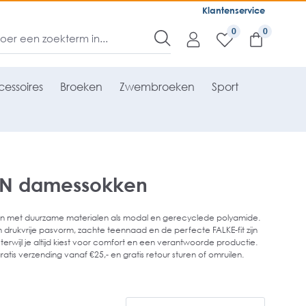
Klantenservice
0
essoires
Broeken
Zwembroeken
Sport
DEN damessokken
on met duurzame materialen als modal en gerecyclede polyamide.
en drukvrije pasvorm, zachte teennaad en de perfecte FALKE-fit zijn
, terwijl je altijd kiest voor comfort en een verantwoorde productie.
tis verzending vanaf €25,- en gratis retour sturen of omruilen.