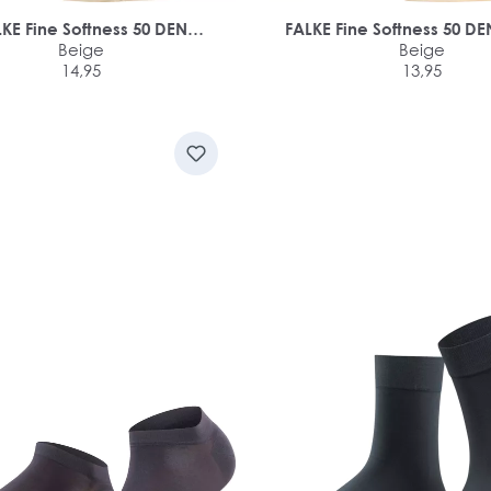
KE Fine Softness 50 DEN
FALKE Fine Softness 50 D
damessokken
Beige
sneakersokken
Beige
14,95
13,95