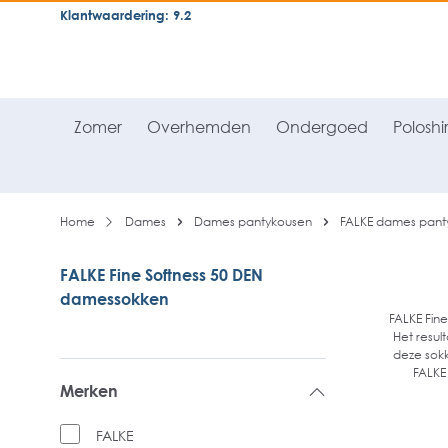
Klantwaardering: 9.2
neral.skipToSearch
general.skipToNavigation
Zomer
Overhemden
Ondergoed
Poloshir
Home
Dames
Dames pantykousen
FALKE dames pant
FALKE Fine Softness 50 DEN
damessokken
FALKE Fin
Het resul
deze sokk
FALKE 
Merken
FALKE