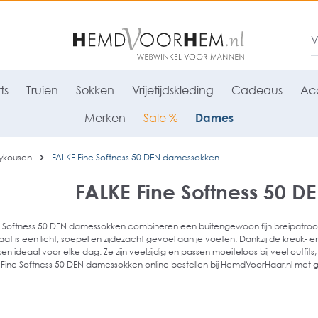
ts
Truien
Sokken
Vrijetijdskleding
Cadeaus
Acc
Merken
Sale %
Dames
ykousen
FALKE Fine Softness 50 DEN damessokken
FALKE Fine Softness 50 
e Softness 50 DEN damessokken combineren een buitengewoon fijn breipatro
taat is een licht, soepel en zijdezacht gevoel aan je voeten. Dankzij de kreuk- 
en ideaal voor elke dag. Ze zijn veelzijdig en passen moeiteloos bij veel outfits
Fine Softness 50 DEN damessokken online bestellen bij HemdVoorHaar.nl met gra