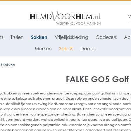
ts
Truien
Sokken
Vrijetijdskleding
Cadeaus
Acc
Merken
Sale %
Dames
f sokken
FALKE GO5 Golf
lfsokken zijn een spelveranderende toevoeging aan jouw golfuitrusting, spec
r je spikeloze golfschoenen draagt. Deze sokken onderscheiden zich door hun 
le stabiliteit tijdens uw swing biedt, maar ook zorgt voor een ongekende co
ie van extra siliconen draden aan de binnenkant. Deze innovatie voorkomt dat 
kunt concentreren op je spel zonder afleiding. Bovendien zorgt een speciaal gep
nlijk verminderd worden, wat essentieel is voor lange dagen op de golfbaan.
tie en een sneldrogende polyamide-mix, waardoor je voeten droog en comfo
pecifiek aangepast aan de linker- en rechtervoet, garandeert niet alleen 