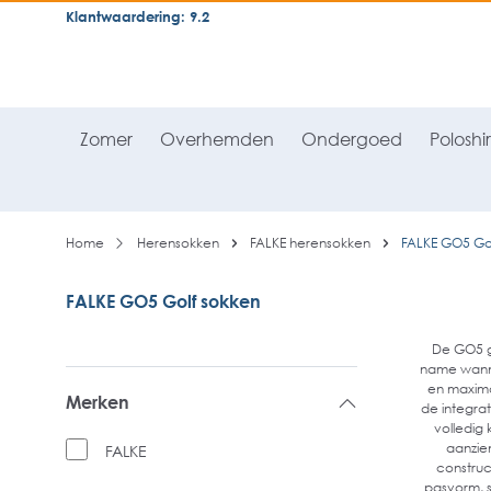
Klantwaardering: 9.2
neral.skipToSearch
general.skipToNavigation
Zomer
Overhemden
Ondergoed
Poloshir
Home
Herensokken
FALKE herensokken
FALKE GO5 Gol
FALKE GO5 Golf sokken
De GO5 go
name wannee
en maxima
Merken
de integrat
volledig 
aanzie
FALKE
construc
pasvorm, s