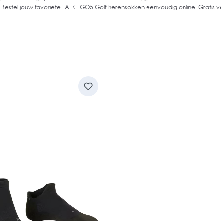
Bestel jouw favoriete FALKE GO5 Golf herensokken eenvoudig online. Gratis ver