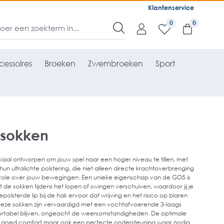
Klantenservice
0
essoires
Broeken
Zwembroeken
Sport
 sokken
iaal ontworpen om jouw spel naar een hoger niveau te tillen, met
ultralichte polstering, die niet alleen directe krachtoverbrenging
ntrole over jouw bewegingen. Een unieke eigenschap van de GO5 is
de sokken tijdens het lopen of swingen verschuiven, waardoor jij je
olsterde lip bij de hak ervoor dat wrijving en het risico op blaren
 Deze sokken zijn vervaardigd met een vochtafvoerende 3-laags
rtabel blijven, ongeacht de weersomstandigheden. De optimale
een goed comfort maar ook een perfecte ondersteuning waar nodig.