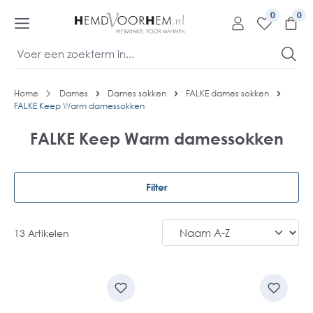
kipToContentLink
0
Home
Dames
Dames sokken
FALKE dames sokken
FALKE Keep Warm damessokken
FALKE Keep Warm damessokken
Filter
13 Artikelen