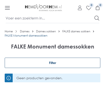
kipToContentLink
0
Home
Dames
Dames sokken
FALKE dames sokken
FALKE Monument damessokken
FALKE Monument damessokken
Filter
Geen producten gevonden.