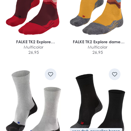
FALKE TK2 Explore
FALKE TK2 Explore dames
damessokken
Multicolor
trekking sokken
Multicolor
26,95
26,95
voor druk-gevoelige benen