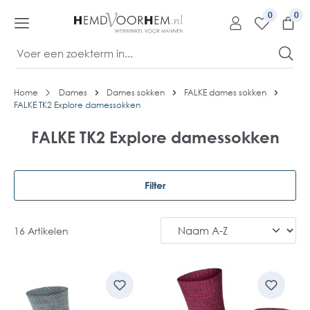
kipToContentLink
0
Home
Dames
Dames sokken
FALKE dames sokken
FALKE TK2 Explore damessokken
FALKE TK2 Explore damessokken
Filter
16 Artikelen