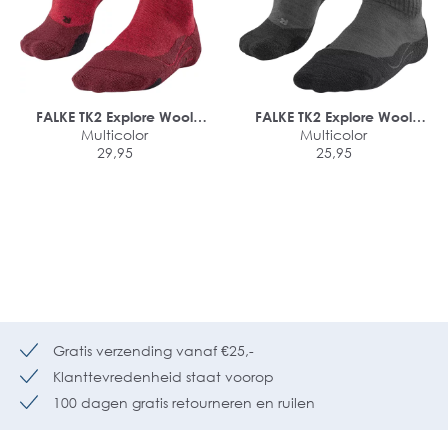
FALKE TK2 Explore Wool
FALKE TK2 Explore Wool
dames trekking sokken
Multicolor
Short dames trekking
Multicolor
29,95
sokken
25,95
Gratis verzending vanaf €25,-
Klanttevredenheid staat voorop
100 dagen gratis retourneren en ruilen