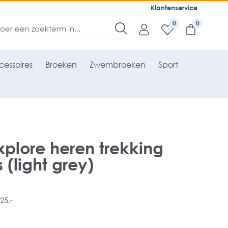
Klantenservice
0
essoires
Broeken
Zwembroeken
Sport
xplore heren trekking
 (light grey)
25,-