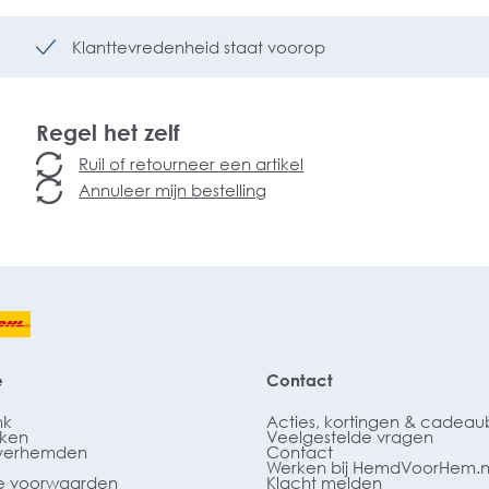
Klanttevredenheid staat voorop
Regel het zelf
Ruil of retourneer een artikel
Annuleer mijn bestelling
e
Contact
nk
Acties, kortingen & cadea
ken
Veelgestelde vragen
verhemden
Contact
Werken bij HemdVoorHem.n
 voorwaarden
Klacht melden