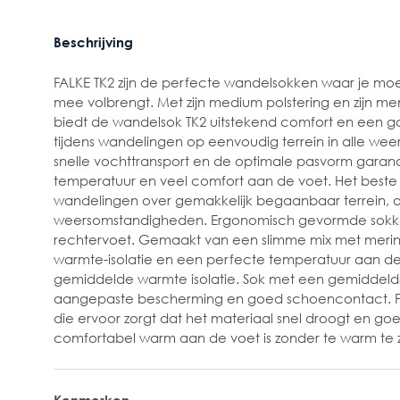
Beschrijving
FALKE TK2 zijn de perfecte wandelsokken waar je mo
mee volbrengt. Met zijn medium polstering en zijn m
biedt de wandelsok TK2 uitstekend comfort en een g
tijdens wandelingen op eenvoudig terrein in alle we
snelle vochttransport en de optimale pasvorm gara
temperatuur en veel comfort aan de voet. Het beste
wandelingen over gemakkelijk begaanbaar terrein, o
weersomstandigheden. Ergonomisch gevormde sokken
rechtervoet. Gemaakt van een slimme mix met meri
warmte-isolatie en een perfecte temperatuur aan d
gemiddelde warmte isolatie. Sok met een gemiddelde
aangepaste bescherming en goed schoencontact. Pr
die ervoor zorgt dat het materiaal snel droogt en 
comfortabel warm aan de voet is zonder te warm te zi