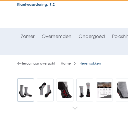
Klantwaardering: 9.2
neral.skipToSearch
general.skipToNavigation
Zomer
Overhemden
Ondergoed
Poloshir
Terug naar overzicht
Home
Herensokken