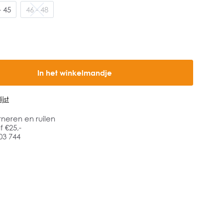
- 45
46 - 48
In het winkelmandje
jst
rneren en ruilen
 €25,-
03 744