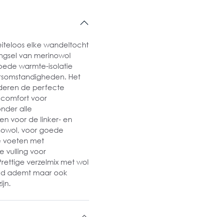
eiteloos elke wandeltocht
engsel van merinowol
oede warmte-isolatie
ersomstandigheden. Het
nderen de perfecte
 comfort voor
nder alle
 voor de linker- en
nowol, voor goede
e voeten met
 vulling voor
ettige verzelmix met wol
goed ademt maar ook
jn.