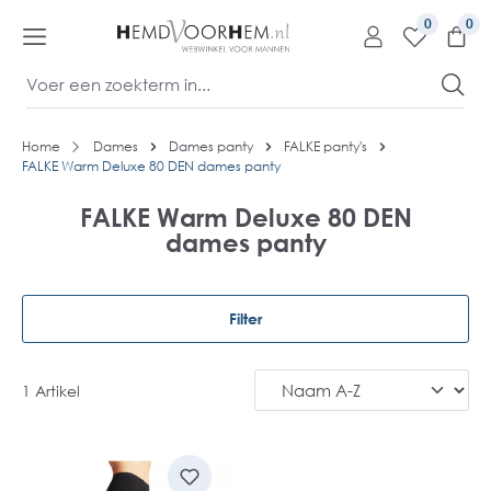
kipToContentLink
0
Home
Dames
Dames panty
FALKE panty's
FALKE Warm Deluxe 80 DEN dames panty
FALKE Warm Deluxe 80 DEN
dames panty
Filter
1 Artikel