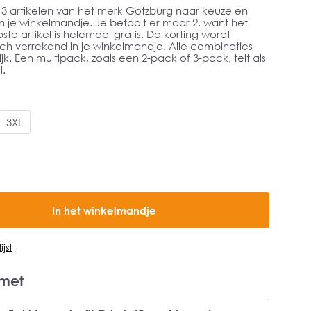
f 3 artikelen van het merk Gotzburg naar keuze en
in je winkelmandje. Je betaalt er maar 2, want het
e artikel is helemaal gratis. De korting wordt
ch verrekend in je winkelmandje. Alle combinaties
ijk. Een multipack, zoals een 2-pack of 3-pack, telt als
l.
3XL
In het winkelmandje
jst
met