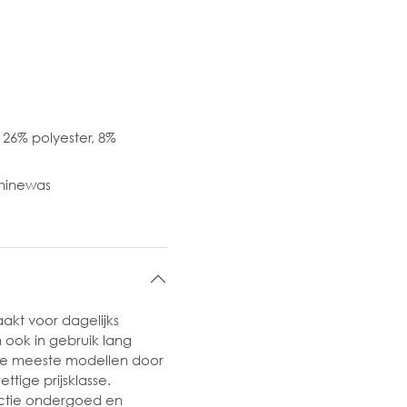
26% polyester, 8%
hinewas
kt voor dagelijks
n ook in gebruik lang
j de meeste modellen door
ttige prijsklasse.
ectie ondergoed en