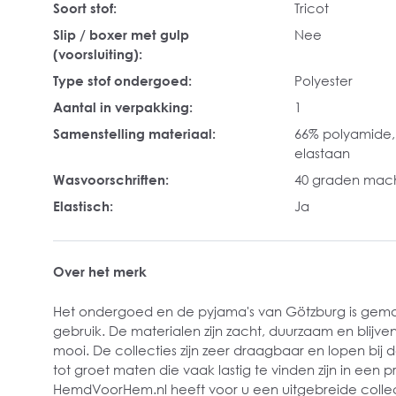
Soort stof:
Tricot
Slip / boxer met gulp
Nee
(voorsluiting):
Type stof ondergoed:
Polyester
Aantal in verpakking:
1
Samenstelling materiaal:
66% polyamide, 
elastaan
Wasvoorschriften:
40 graden mac
Elastisch:
Ja
Over het merk
Het ondergoed en de pyjama's van Götzburg is gemaa
gebruik. De materialen zijn zacht, duurzaam en blijve
mooi. De collecties zijn zeer draagbaar en lopen bi
tot groet maten die vaak lastig te vinden zijn in een pre
HemdVoorHem.nl heeft voor u een uitgebreide coll