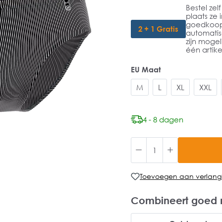
Bestel zel
plaats ze 
goedkoopst
2 + 1 Gratis
automatis
zijn mogel
één artike
EU Maat
M
L
XL
XXL
4 - 8 dagen
Toevoegen aan verlangli
Combineert goed 