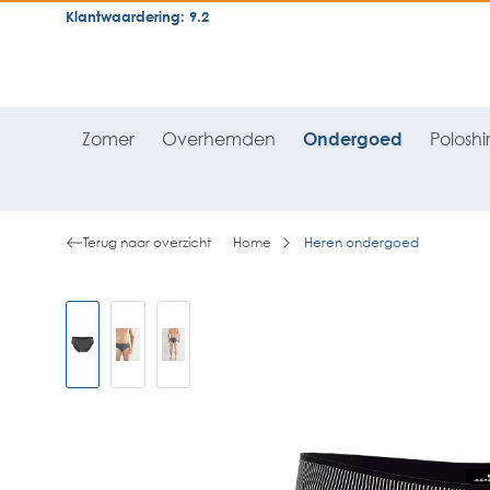
Klantwaardering: 9.2
neral.skipToSearch
general.skipToNavigation
Zomer
Overhemden
Ondergoed
Poloshir
Terug naar overzicht
Home
Heren ondergoed