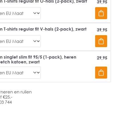
T-shirts regular fit O-hals (2-pack), zwart
39,95
T-shirts regular fit V-hals (2-pack), zwart
39,95
 singlet slim fit 95/5 (1-pack), heren
29,95
etch katoen, zwart
rneren en ruilen
 €25,-
03 744