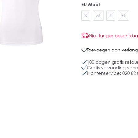
EU Maat
S
M
L
XL
Niet langer beschikba
Toevoegen aan verlangli
100 dagen gratis retou
Gratis verzending vanaf
Klantenservice: 020 82 