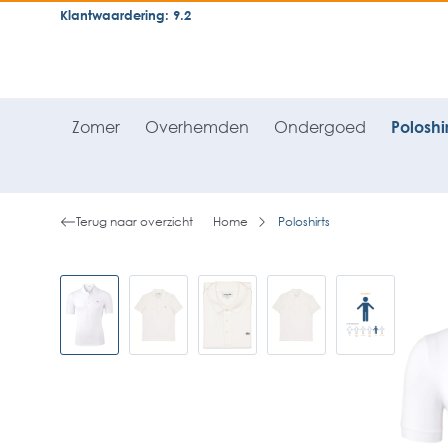
Klantwaardering: 9.2
neral.skipToSearch
general.skipToNavigation
Zomer
Overhemden
Ondergoed
Poloshir
Terug naar overzicht
Home
Poloshirts