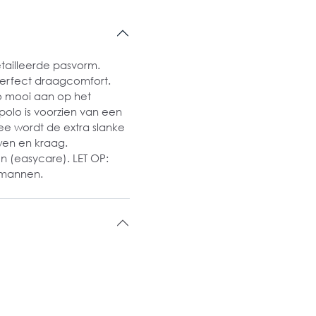
tailleerde pasvorm.
erfect draagcomfort.
lo mooi aan op het
polo is voorzien van een
rmee wordt de extra slanke
en en kraag.
n (easycare). LET OP:
e mannen.