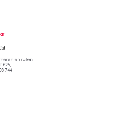
ar
jst
rneren en ruilen
 €25,-
03 744