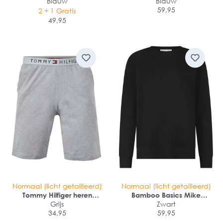
loungebroek
Blauw
premium pyjamaset
Blauw
59,95
2 + 1 Gratis
49,95
Normaal (licht getailleerd)
Normaal (licht getailleerd)
Tommy Hilfiger heren
Bamboo Basics Mike
lounge short
Grijs
sweater
Zwart
34,95
59,95