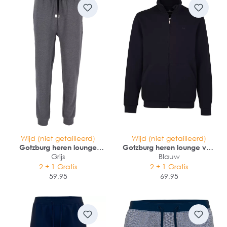
Wijd (niet getailleerd)
Wijd (niet getailleerd)
Gotzburg heren lounge
Gotzburg heren lounge vest
broek (middeldik)
Grijs
(middeldik)
Blauw
2 + 1 Gratis
2 + 1 Gratis
59,95
69,95