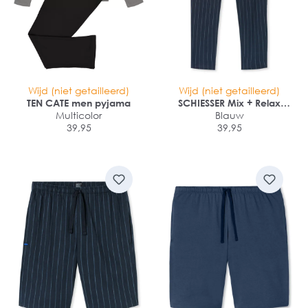
Wijd (niet getailleerd)
Wijd (niet getailleerd)
TEN CATE men pyjama
SCHIESSER Mix + Relax
Multicolor
Pantalon
Blauw
39,95
39,95