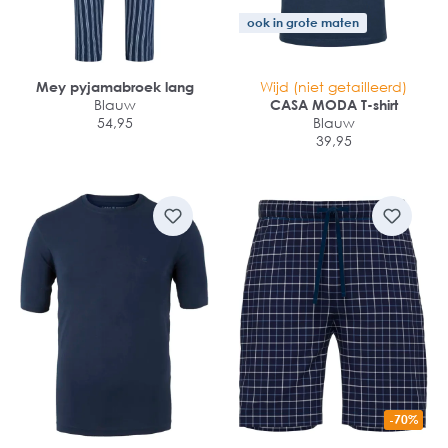
ook in grote maten
Mey pyjamabroek lang
Wijd (niet getailleerd)
Blauw
CASA MODA T-shirt
54,95
Blauw
39,95
-70%