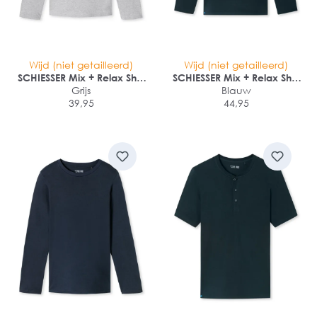
Wijd (niet getailleerd)
Wijd (niet getailleerd)
SCHIESSER Mix + Relax Shirt
SCHIESSER Mix + Relax Shirt
1/1 arm
Grijs
1/1 arm
Blauw
39,95
44,95