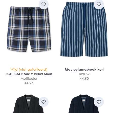
Wijd (niet getailleerd)
Mey pyjamabroek kort
SCHIESSER Mix + Relax Short
Blauw
Multicolor
44,95
44,95