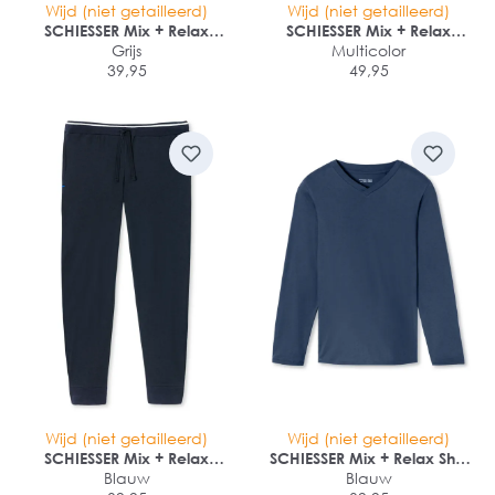
Wijd (niet getailleerd)
Wijd (niet getailleerd)
SCHIESSER Mix + Relax
SCHIESSER Mix + Relax
Pantalon
Grijs
Multicolor
Pantalon
39,95
49,95
Wijd (niet getailleerd)
Wijd (niet getailleerd)
SCHIESSER Mix + Relax
SCHIESSER Mix + Relax Shirt
Pantalon
Blauw
1/1 arm
Blauw