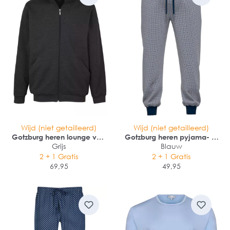
Wijd (niet getailleerd)
Wijd (niet getailleerd)
Gotzburg heren lounge vest
Gotzburg heren pyjama- of
(middeldik)
Grijs
loungebroek
Blauw
2 + 1 Gratis
2 + 1 Gratis
69,95
49,95