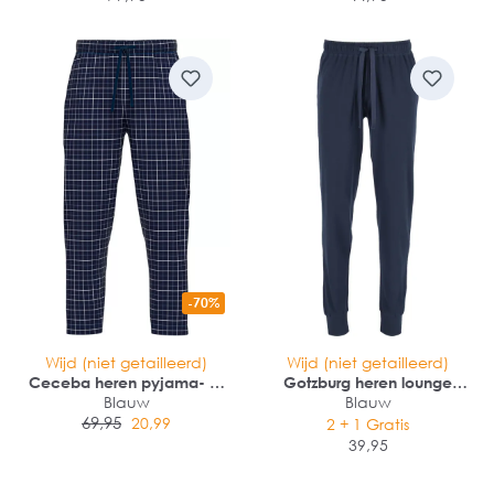
-70%
Wijd (niet getailleerd)
Wijd (niet getailleerd)
Ceceba heren pyjama- of
Gotzburg heren lounge
loungebroek
Blauw
broek (dun)
Blauw
69,95
20,99
2 + 1 Gratis
39,95