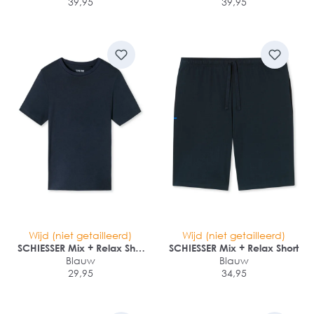
39,95
39,95
Wijd (niet getailleerd)
Wijd (niet getailleerd)
SCHIESSER Mix + Relax Shirt
SCHIESSER Mix + Relax Short
1/2 arm
Blauw
Blauw
29,95
34,95