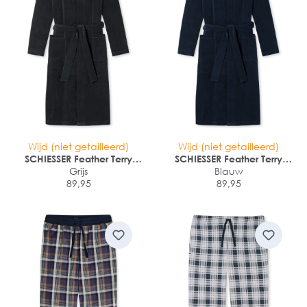
Wijd (niet getailleerd)
Wijd (niet getailleerd)
SCHIESSER Feather Terry
SCHIESSER Feather Terry
Badjas
Grijs
Badjas
Blauw
89,95
89,95