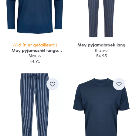
Wijd (niet getailleerd)
Mey pyjamabroek lang
Mey pyjamashirt lange
Blauw
Blauw
mouw
54,95
44,95