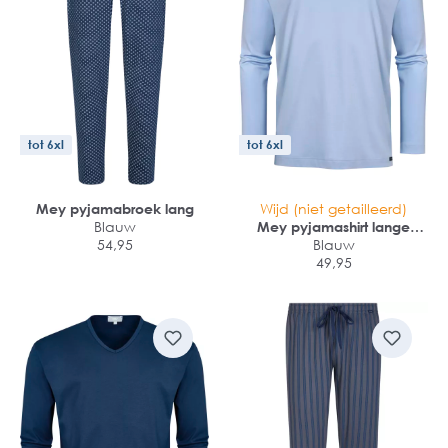
tot 6xl
tot 6xl
Mey pyjamabroek lang
Wijd (niet getailleerd)
Blauw
Mey pyjamashirt lange
54,95
Blauw
mouw
49,95