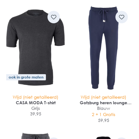
ook in grote maten
Wijd (niet getailleerd)
Wijd (niet getailleerd)
CASA MODA T-shirt
Gotzburg heren lounge
Grijs
broek (middeldik)
Blauw
39,95
2 + 1 Gratis
59,95