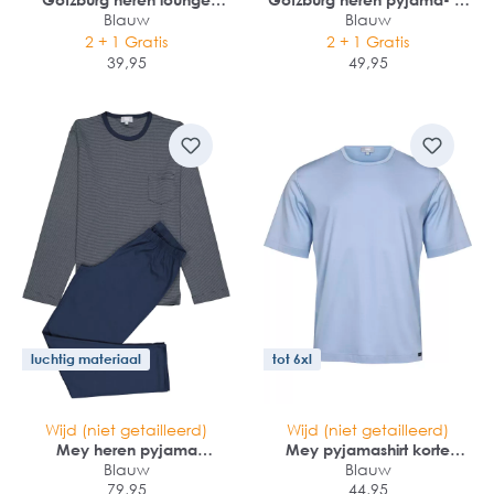
broek kort (dun)
Blauw
loungebroek
Blauw
2 + 1 Gratis
2 + 1 Gratis
39,95
49,95
luchtig materiaal
tot 6xl
Wijd (niet getailleerd)
Wijd (niet getailleerd)
Mey heren pyjama
Mey pyjamashirt korte
Bennison
Blauw
Blauw
mouw
79,95
44,95