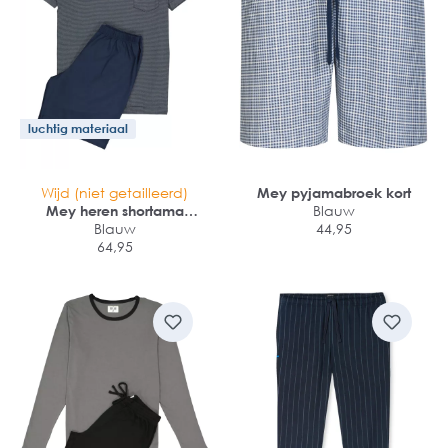
luchtig materiaal
Wijd (niet getailleerd)
Mey pyjamabroek kort
Mey heren shortama
Blauw
Bennison
Blauw
44,95
64,95