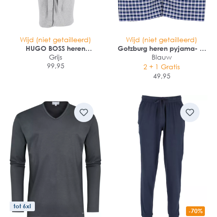
Wijd (niet getailleerd)
Wijd (niet getailleerd)
HUGO BOSS heren
Gotzburg heren pyjama- of
ochtendjas (dun)
Grijs
loungebroek
Blauw
99,95
2 + 1 Gratis
49,95
tot 6xl
-70%