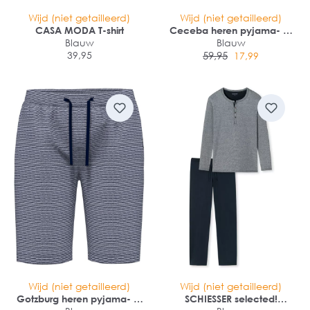
Wijd (niet getailleerd)
Wijd (niet getailleerd)
CASA MODA T-shirt
Ceceba heren pyjama- of
Blauw
loungebroek
Blauw
39,95
59,95
17,99
Wijd (niet getailleerd)
Wijd (niet getailleerd)
Gotzburg heren pyjama- of
SCHIESSER selected!