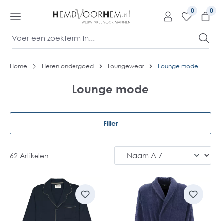
kipToContentLink
0
Home
Heren ondergoed
Loungewear
Lounge mode
Lounge mode
Filter
62 Artikelen