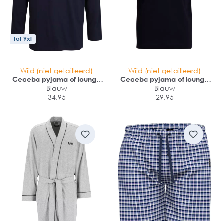
tot 9xl
Wijd (niet getailleerd)
Wijd (niet getailleerd)
Ceceba pyjama of lounge
Ceceba pyjama of lounge
Blauw
T-shirt
Blauw
T-shirt
34,95
29,95