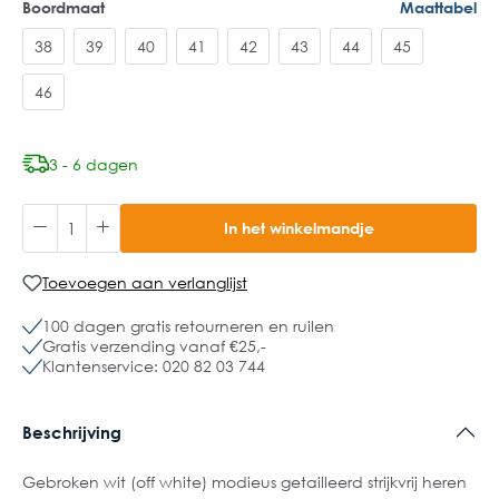
Boordmaat
Maattabel
38
39
40
41
42
43
44
45
46
3 - 6 dagen
In het winkelmandje
Toevoegen aan verlanglijst
100 dagen gratis retourneren en ruilen
Gratis verzending vanaf €25,-
Klantenservice: 020 82 03 744
Beschrijving
Gebroken wit (off white) modieus getailleerd strijkvrij heren