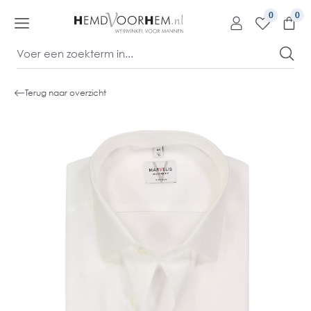
kipToContentLink
0
Terug naar overzicht