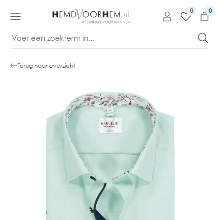
kipToContentLink
0
Terug naar overzicht