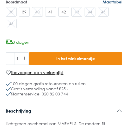
Boordmaat
Maattabel
38
39
40
41
42
43
44
45
46
3 dagen
In het winkelmandje
Toevoegen aan verlanglijst
100 dagen gratis retourneren en ruilen
Gratis verzending vanaf €25,-
Klantenservice: 020 82 03 744
Beschrijving
Lichtgroen overhemd van MARVELIS. De modern fit