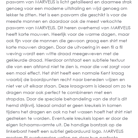
pasvorm van MARVELIS is licht getailleerd en daarmee strak
genoeg voor een moderne uitstraling en wijd genoeg om
lekker te zitten. Het is een pasvorm die geschikt is voor de
meeste mannen en daardoor ook de meest verkochte
pasvorm van MARVELIS. Dit heren overhemd van MARVELIS
heeft korte mouwen. Heerlijk voor de warme dagen, maar
ook fijn voor de mannen die gewoon graag een shirt met
korte mouwen dragen. Door de uitvoering in een fil a fil
weving wordt een witte draad meegeweven met de
gekleurde draad. Hierdoor ontstaat een subtiele textuur
die van een afstand niet te zien is, maar die wel zorgt voor
een mooi effect. Het shirt heeft een normale Kent kraag
waarbij de boordpunten recht naar beneden wijzen en
niet ver uit elkaar staan. Deze kraagvorm is ideaal om zo te
dragen maar ook perfect te combineren met een
stropdas. Door de speciale behandeling van de stof is dit
hemd strijkvrij. Ideaal omdat er geen kreukels in komen
tijdens het dragen en ook na het wassen hoeft het shirt niet
gestreken te worden. Eventuele kreukels lopen er door de
eigen lichaamswarmte uit. De handige borstzak op de
linkerborst heeft een subtiel geborduurd logo. MARVELIS
modern fit overhemden vallen op door hun perfecte