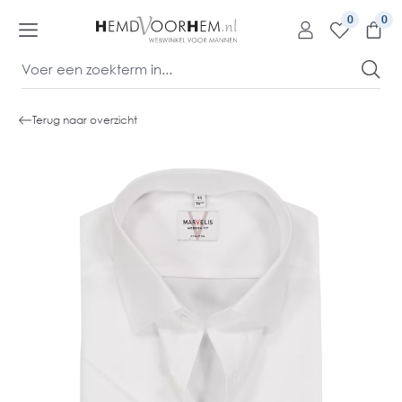
kipToContentLink
0
Terug naar overzicht