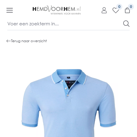
kipToContentLink
0
Terug naar overzicht