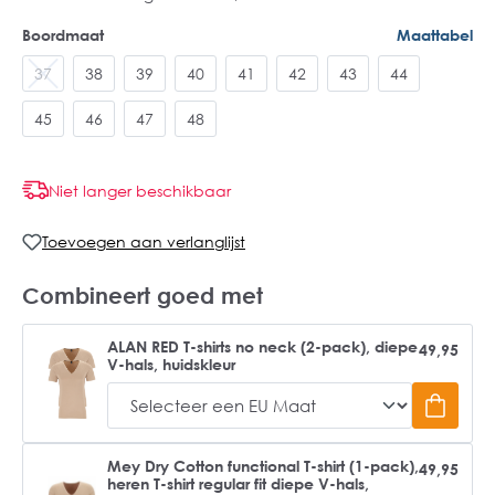
Boordmaat
Maattabel
37
38
39
40
41
42
43
44
45
46
47
48
Niet langer beschikbaar
Toevoegen aan verlanglijst
Combineert goed met
ALAN RED T-shirts no neck (2-pack), diepe
49,95
V-hals, huidskleur
Mey Dry Cotton functional T-shirt (1-pack),
49,95
heren T-shirt regular fit diepe V-hals,