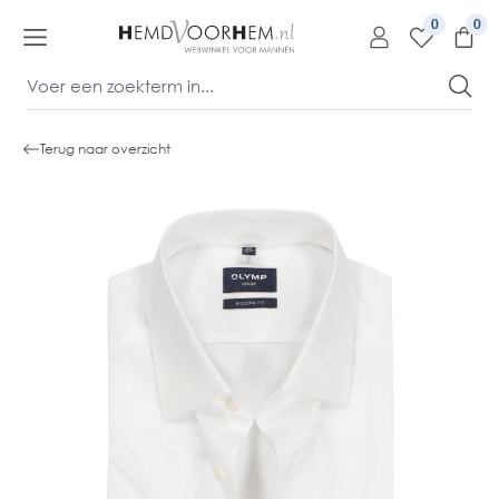
kipToContentLink
0
Terug naar overzicht