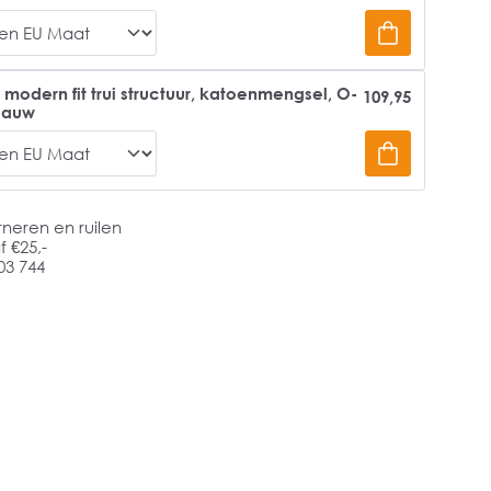
odern fit trui structuur, katoenmengsel, O-
109,95
blauw
rneren en ruilen
 €25,-
03 744