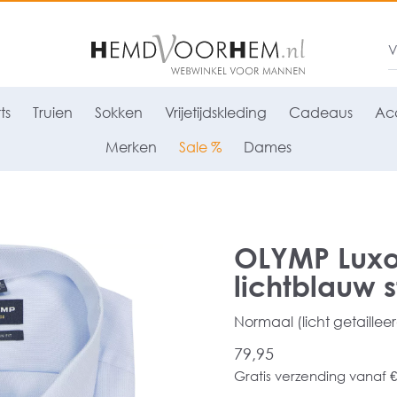
ts
Truien
Sokken
Vrijetijdskleding
Cadeaus
Acc
Merken
Sale %
Dames
OLYMP Luxo
lichtblauw s
Normaal (licht getaillee
79,95
Gratis verzending vanaf €