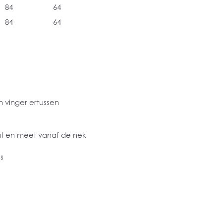
84
64
84
64
 vinger ertussen
at en meet vanaf de nek
s