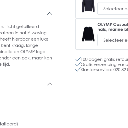
OLYMP Casual m
 Licht getailleerd
hals, marine 
 katoen in natté weving
 heeft hierdoor een luxe
w Kent kraag, lange
binatie en OLYMP logo
r onder een pak, maar kan
100 dagen gratis retou
tijd.
Gratis verzending vanaf
Klantenservice: 020 82 
ailleerd)