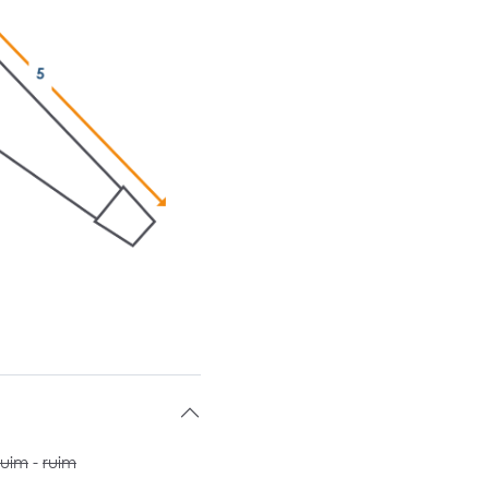
ruim
-
ruim