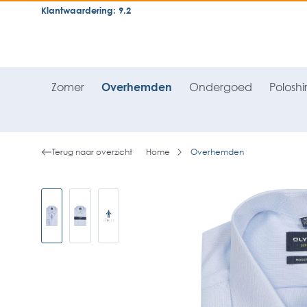
Klantwaardering: 9.2
neral.skipToSearch
general.skipToNavigation
Zomer
Overhemden
Ondergoed
Poloshir
Terug naar overzicht
Home
Overhemden