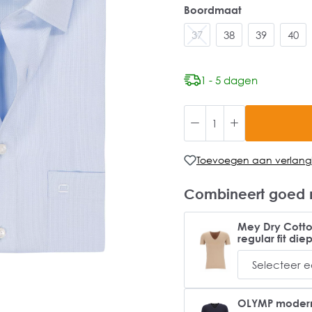
Boordmaat
37
38
39
40
1 - 5 dagen
Toevoegen aan verlangli
Combineert goed 
Mey Dry Cotton
regular fit die
OLYMP modern f