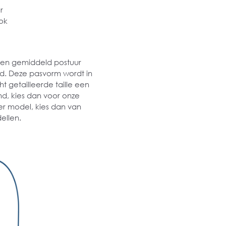
r
ok
 een gemiddeld postuur
md. Deze pasvorm wordt in
t getailleerde taille een
md, kies dan voor onze
er model, kies dan van
ellen.