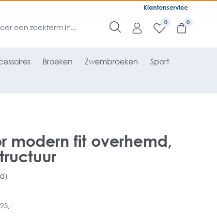
Klantenservice
0
essoires
Broeken
Zwembroeken
Sport
r modern fit overhemd,
tructuur
rd)
25,-