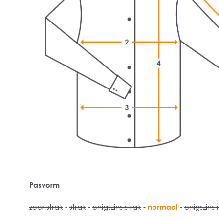
Pasvorm
zeer strak
-
strak
-
enigszins strak
-
normaal
-
enigszins 