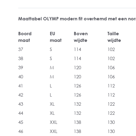
Maattabel OLYMP modern fit overhemd met een no
Boord
EU
Boven
Taille
maat
maat
wijdte
wijdte
37
S
114
102
38
S
114
102
39
M
120
106
40
M
120
106
41
L
126
112
42
L
126
112
43
XL
132
122
44
XL
132
122
45
XXL
138
130
46
XXL
138
130