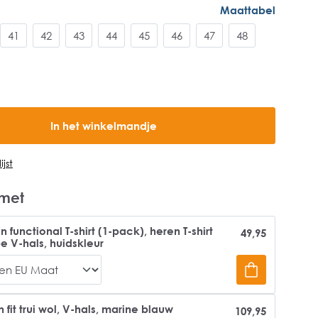
Maattabel
41
42
43
44
45
46
47
48
In het winkelmandje
jst
met
 functional T-shirt (1-pack), heren T-shirt
49,95
pe V-hals, huidskleur
it trui wol, V-hals, marine blauw
109,95