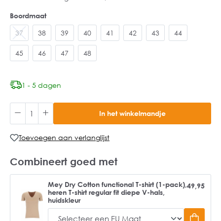
Boordmaat
37
38
39
40
41
42
43
44
45
46
47
48
1 - 5 dagen
In het winkelmandje
Toevoegen aan verlanglijst
Combineert goed met
Mey Dry Cotton functional T-shirt (1-pack),
49,95
heren T-shirt regular fit diepe V-hals,
huidskleur