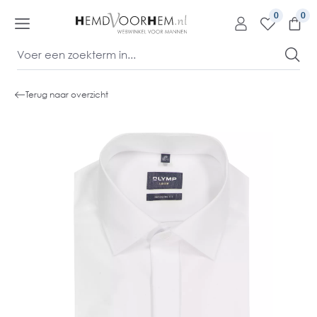
kipToContentLink
0
Terug naar overzicht