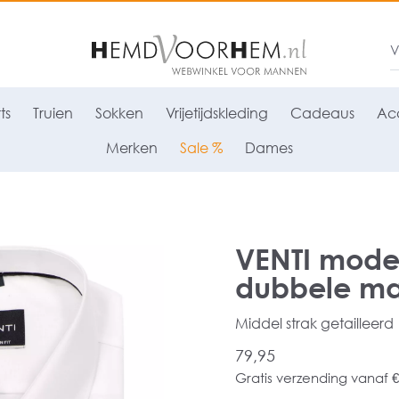
ts
Truien
Sokken
Vrijetijdskleding
Cadeaus
Acc
Merken
Sale %
Dames
VENTI moder
dubbele man
Middel strak getailleerd
79,95
Gratis verzending vanaf €