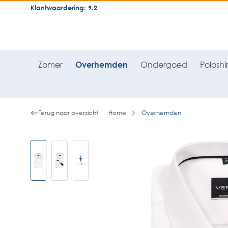
Klantwaardering: 9.2
neral.skipToSearch
general.skipToNavigation
Zomer
Overhemden
Ondergoed
Poloshir
Terug naar overzicht
Home
Overhemden