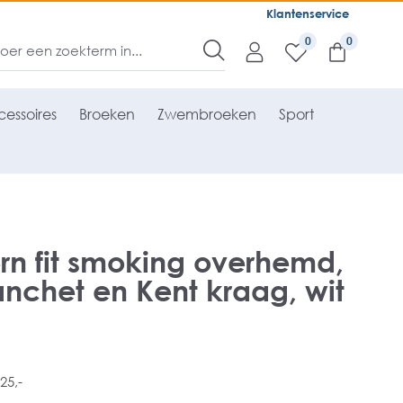
Klantenservice
0
essoires
Broeken
Zwembroeken
Sport
n fit smoking overhemd,
chet en Kent kraag, wit
25,-