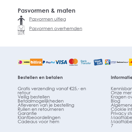
Pasvormen & maten
Pasvormen uitleg
Pasvormen overhemden
Bestellen en betalen
Informati
Gratis verzending vanaf €25,- en
Kennisba
retour
Onze mer
Veilig bestellen
Kragen o
Betaalmogelijkheden
Blog
Afleveren van je bestelling
Algemene
Ruilen en retourneren
Cookie in
Garantie
Privacy s
Klantbeoordelingen
Maattabe
Cadeaus voor hem
Maattabe
7