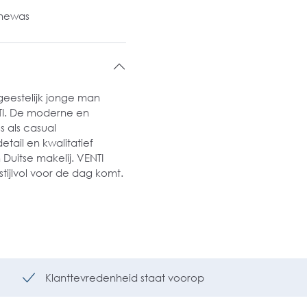
inewas
 geestelijk jonge man
NTI. De moderne en
s als casual
ail en kwalitatief
uitse makelij. VENTI
tijlvol voor de dag komt.
Klanttevredenheid staat voorop