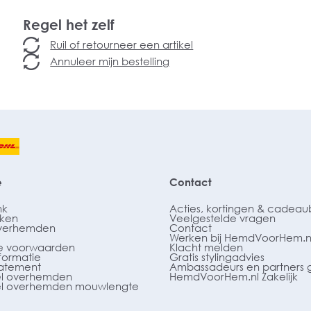
Regel het zelf
Ruil of retourneer een artikel
Annuleer mijn bestelling
e
Contact
nk
Acties, kortingen & cadea
ken
Veelgestelde vragen
verhemden
Contact
Werken bij HemdVoorHem.n
 voorwaarden
Klacht melden
formatie
Gratis stylingadvies
tatement
Ambassadeurs en partners 
l overhemden
HemdVoorHem.nl Zakelijk
l overhemden mouwlengte