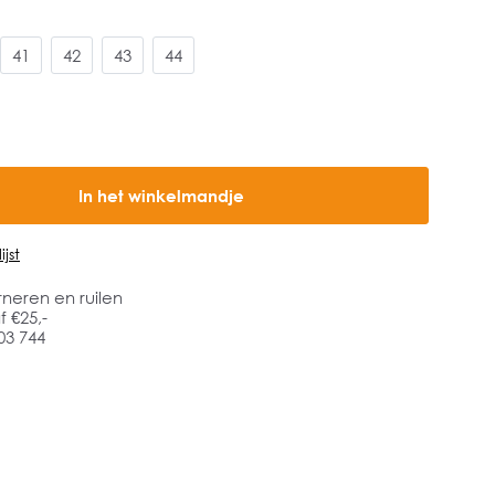
41
42
43
44
In het winkelmandje
jst
rneren en ruilen
 €25,-
03 744