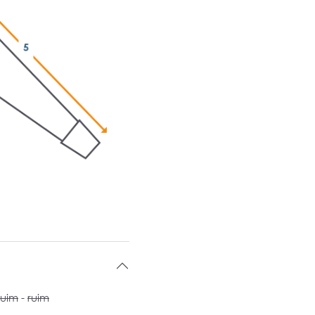
ruim
-
ruim