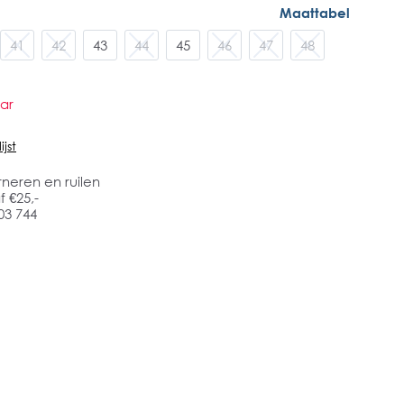
Maattabel
41
42
43
44
45
46
47
48
ar
jst
rneren en ruilen
 €25,-
03 744