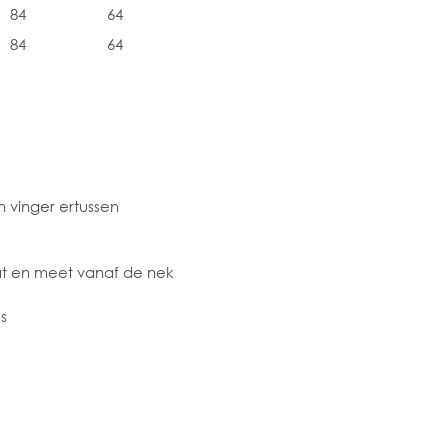
84
64
84
64
 vinger ertussen
at en meet vanaf de nek
s