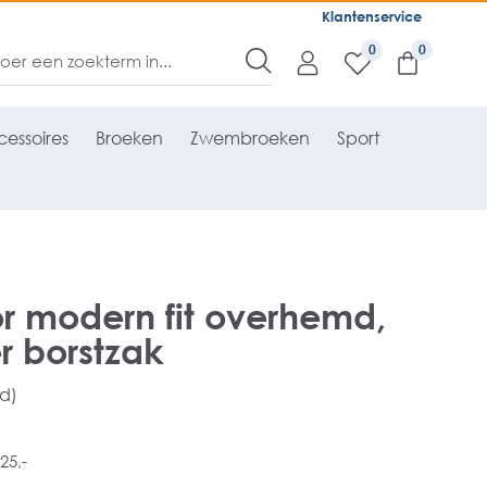
Klantenservice
0
essoires
Broeken
Zwembroeken
Sport
r modern fit overhemd,
r borstzak
rd)
25,-