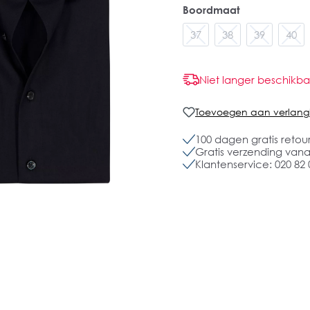
Boordmaat
37
38
39
40
Niet langer beschikba
Toevoegen aan verlangli
100 dagen gratis retou
Gratis verzending vanaf
Klantenservice: 020 82 