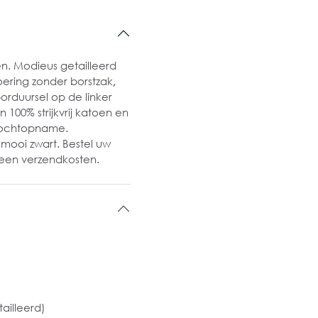
. Modieus getailleerd
voering zonder borstzak
,
rduursel op de linker
100% strijkvrij katoen en
 vochtopname.
mooi zwart. Bestel uw
een verzendkosten.
ailleerd)