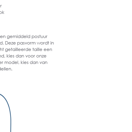
r
ok
 een gemiddeld postuur
md. Deze pasvorm wordt in
t getailleerde taille een
md, kies dan voor onze
er model, kies dan van
ellen.