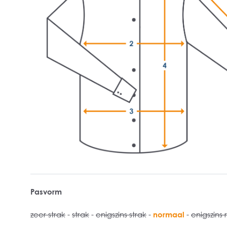
Pasvorm
zeer strak
-
strak
-
enigszins strak
-
normaal
-
enigszins 