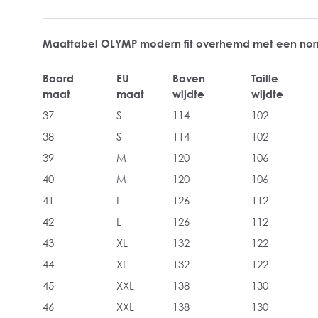
Maattabel OLYMP modern fit overhemd met een no
Boord
EU
Boven
Taille
maat
maat
wijdte
wijdte
37
S
114
102
38
S
114
102
39
M
120
106
40
M
120
106
41
L
126
112
42
L
126
112
43
XL
132
122
44
XL
132
122
45
XXL
138
130
46
XXL
138
130