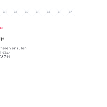
40
41
42
43
44
45
46
ar
jst
rneren en ruilen
 €25,-
03 744