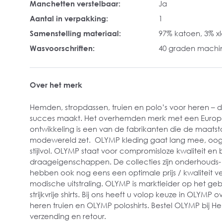
Manchetten verstelbaar:
Ja
Aantal in verpakking:
1
Samenstelling materiaal:
97% katoen, 3% x
Wasvoorschriften:
40 graden mach
Over het merk
Hemden, stropdassen, truien en polo’s voor heren – d
succes maakt. Het overhemden merk met een Euro
ontwikkeling is een van de fabrikanten die de maatst
modewereld zet. OLYMP kleding gaat lang mee, oogt 
stijlvol. OLYMP staat voor compromisloze kwaliteit en 
draageigenschappen. De collecties zijn onderhouds- 
hebben ook nog eens een optimale prijs / kwaliteit 
modische uitstraling. OLYMP is marktleider op het g
strijkvrije shirts. Bij ons heeft u volop keuze in OLY
heren truien en OLYMP poloshirts. Bestel OLYMP bij 
verzending en retour.