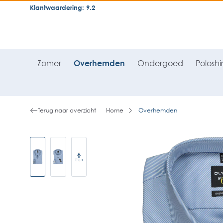
Klantwaardering: 9.2
neral.skipToSearch
general.skipToNavigation
Zomer
Overhemden
Ondergoed
Poloshir
Terug naar overzicht
Home
Overhemden