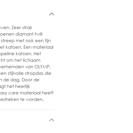
wen. Zeer strak
atoenen diamant twill
streep met ook een fijn
 het katoen. Een materiaal
opeline katoen. Het
ht om het lichaam
5 overhemden van OLYMP.
 stijlvolle stropdas die
an de dag. Door de
t het heerlijk
asy care materiaal heeft
gestreken te worden.