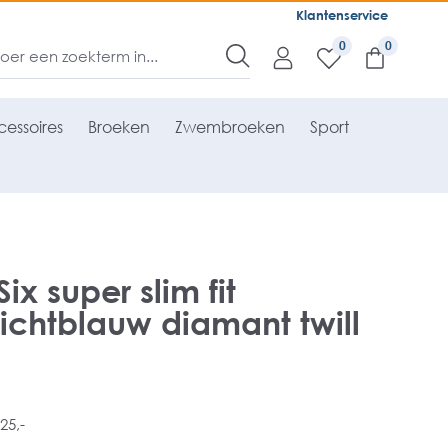
Klantenservice
0
essoires
Broeken
Zwembroeken
Sport
x super slim fit
ichtblauw diamant twill
25,-