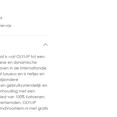
la
inewas
at is wat OLYMP tot een
pese en dynamische
aven in de internationale
luxueus en is netjes en
bijzondere
en gebruiksvriendelijk en
verhouding met een
ebied van 100% katoenen,
MP overhemden, OLYMP
HemdVoorHem.nl met gratis