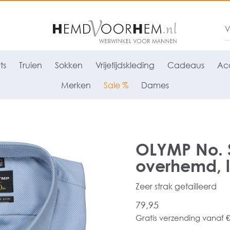
ts
Truien
Sokken
Vrijetijdskleding
Cadeaus
Acc
Merken
Sale %
Dames
OLYMP No. Si
overhemd, l
Zeer strak getailleerd
79,95
Gratis verzending vanaf €