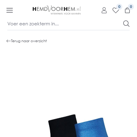
kipToContentLink
0
Terug naar overzicht