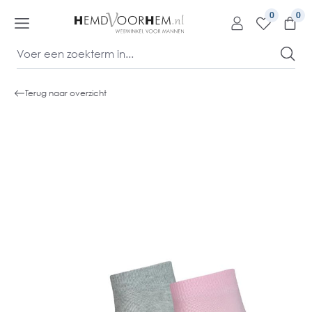
kipToContentLink
0
Terug naar overzicht