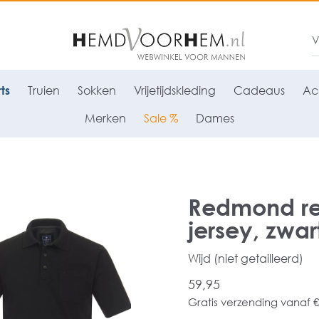
ts
Truien
Sokken
Vrijetijdskleding
Cadeaus
Ac
Merken
Sale %
Dames
Redmond reg
jersey, zwar
Wijd (niet getailleerd)
59,95
Gratis verzending vanaf €