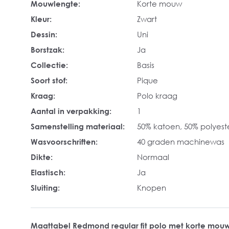
Mouwlengte:
Korte mouw
Kleur:
Zwart
Dessin:
Uni
Borstzak:
Ja
Collectie:
Basis
Soort stof:
Pique
Kraag:
Polo kraag
Aantal in verpakking:
1
Samenstelling materiaal:
50% katoen, 50% polyest
Wasvoorschriften:
40 graden machinewas
Dikte:
Normaal
Elastisch:
Ja
Sluiting:
Knopen
Maattabel Redmond regular fit polo met korte mou