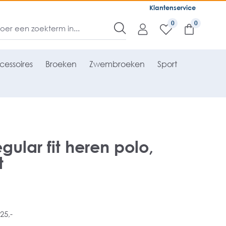
Klantenservice
0
cessoires
Broeken
Zwembroeken
Sport
ular fit heren polo,
t
25,-