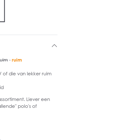
ruim
-
ruim
of die van lekker ruim
id
assortiment. Liever een
llende" polo's of