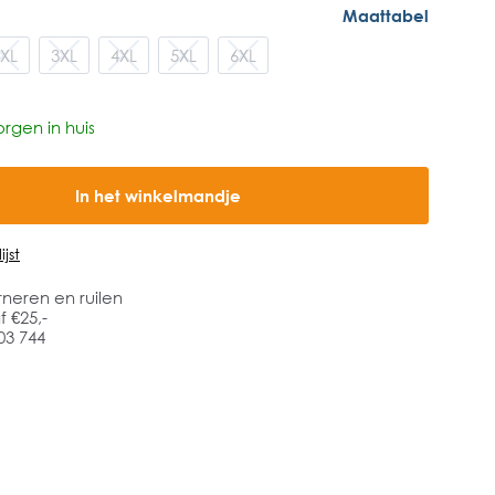
Maattabel
XL
3XL
4XL
5XL
6XL
rgen in huis
In het winkelmandje
jst
rneren en ruilen
 €25,-
03 744