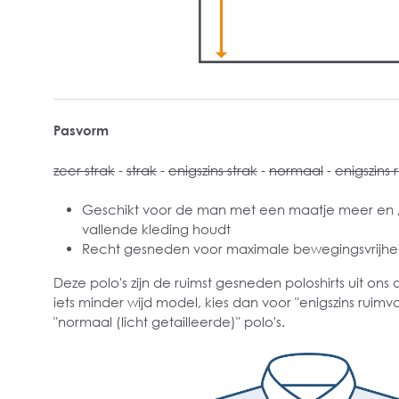
Pasvorm
zeer strak
-
strak
-
enigszins strak
-
normaal
-
enigszins 
Geschikt voor de man met een maatje meer en / 
vallende kleding houdt
Recht gesneden voor maximale bewegingsvrijhe
Deze polo's zijn de ruimst gesneden poloshirts uit ons 
iets minder wijd model, kies dan voor "enigszins ruimva
"normaal (licht getailleerde)" polo's.