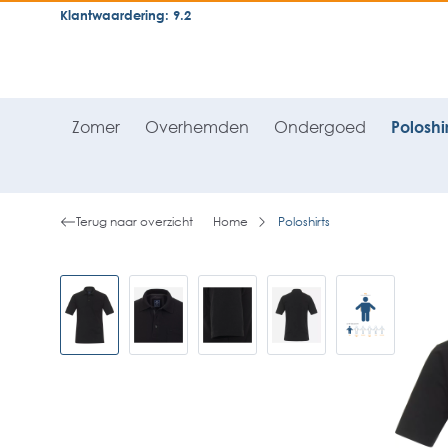
Klantwaardering: 9.2
neral.skipToSearch
general.skipToNavigation
Zomer
Overhemden
Ondergoed
Poloshir
Terug naar overzicht
Home
Poloshirts