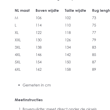
NL maat
Boven wijdte
Taille wijdte
Rug lengt
M
106
102
73
L
114
110
75
XL
122
118
77
XXL
130
126
79
3XL
138
134
83
4XL
146
142
85
5XL
154
150
87
6XL
162
158
89
Gemeten in cm
Meetinstructies
Bovenwijdte: meet direct onder de oksels